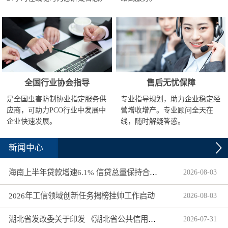
全国行业协会指导
售后无忧保障
是全国虫害防制协业指定服务供
专业指导规划，助力企业稳定经
应商，可助力PCO行业中发展中
营增收增产。专业顾问全天在
企业快速发展。
线，随时解疑答惑。
新闻中心
海南上半年贷款增速6.1% 信贷总量保持合理平稳增长
2026
-
08
-
03
2026年工信领域创新任务揭榜挂帅工作启动
2026
-
08
-
03
湖北省发改委关于印发 《湖北省公共信用信息目录（2026年版）》的通知
2026
-
07
-
31