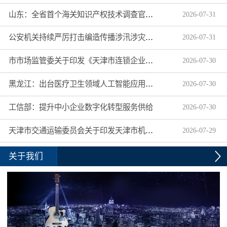
山东：全省首个海关知识产权技术调查官制度落地济南自贸片区
2026
-
07
-
31
公安机关持续严厉打击编造传播涉汛涉灾网络谣言
2026
-
07
-
31
市市场监管委关于印发《天津市连锁企业食品经营许可“先证后核”信用承诺审批实施办法》的通知
2026
-
07
-
30
黑龙江：出台医疗卫生领域人工智能应用工作实施方案
2026
-
07
-
30
工信部：提升中小企业数字化转型服务供给
2026
-
07
-
30
天津市交通运输委员会关于印发天津市机动车驾驶员培训机构及教练员综合信用评价管理办法的通知
2026
-
07
-
29
关于我们