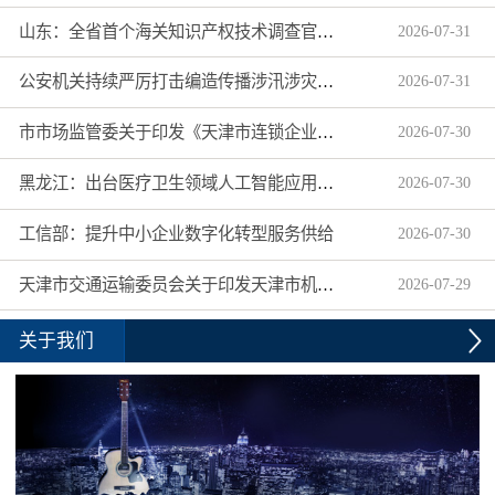
山东：全省首个海关知识产权技术调查官制度落地济南自贸片区
2026
-
07
-
31
公安机关持续严厉打击编造传播涉汛涉灾网络谣言
2026
-
07
-
31
市市场监管委关于印发《天津市连锁企业食品经营许可“先证后核”信用承诺审批实施办法》的通知
2026
-
07
-
30
黑龙江：出台医疗卫生领域人工智能应用工作实施方案
2026
-
07
-
30
工信部：提升中小企业数字化转型服务供给
2026
-
07
-
30
天津市交通运输委员会关于印发天津市机动车驾驶员培训机构及教练员综合信用评价管理办法的通知
2026
-
07
-
29
关于我们