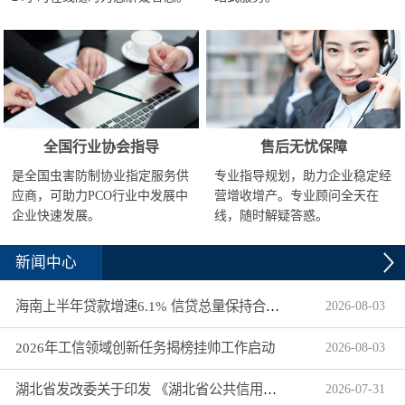
全国行业协会指导
售后无忧保障
是全国虫害防制协业指定服务供
专业指导规划，助力企业稳定经
应商，可助力PCO行业中发展中
营增收增产。专业顾问全天在
企业快速发展。
线，随时解疑答惑。
新闻中心
海南上半年贷款增速6.1% 信贷总量保持合理平稳增长
2026
-
08
-
03
2026年工信领域创新任务揭榜挂帅工作启动
2026
-
08
-
03
湖北省发改委关于印发 《湖北省公共信用信息目录（2026年版）》的通知
2026
-
07
-
31