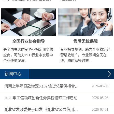
全国行业协会指导
售后无忧保障
是全国虫害防制协业指定服务供
专业指导规划，助力企业稳定经
应商，可助力PCO行业中发展中
营增收增产。专业顾问全天在
企业快速发展。
线，随时解疑答惑。
新闻中心
海南上半年贷款增速6.1% 信贷总量保持合理平稳增长
2026
-
08
-
03
2026年工信领域创新任务揭榜挂帅工作启动
2026
-
08
-
03
湖北省发改委关于印发 《湖北省公共信用信息目录（2026年版）》的通知
2026
-
07
-
31