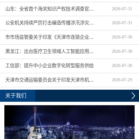
山东：全省首个海关知识产权技术调查官制度落地济南自贸片区
2026
-
07
-
31
公安机关持续严厉打击编造传播涉汛涉灾网络谣言
2026
-
07
-
31
市市场监管委关于印发《天津市连锁企业食品经营许可“先证后核”信用承诺审批实施办法》的通知
2026
-
07
-
30
黑龙江：出台医疗卫生领域人工智能应用工作实施方案
2026
-
07
-
30
工信部：提升中小企业数字化转型服务供给
2026
-
07
-
30
天津市交通运输委员会关于印发天津市机动车驾驶员培训机构及教练员综合信用评价管理办法的通知
2026
-
07
-
29
关于我们