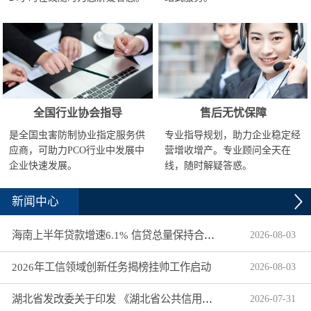
全国行业协会指导
售后无忧保障
是全国虫害防制协业指定服务供
专业指导规划，助力企业稳定经
应商，可助力PCO行业中发展中
营增收增产。专业顾问全天在
企业快速发展。
线，随时解疑答惑。
新闻中心
海南上半年贷款增速6.1% 信贷总量保持合理平稳增长
2026
-
08
-
03
2026年工信领域创新任务揭榜挂帅工作启动
2026
-
08
-
03
湖北省发改委关于印发 《湖北省公共信用信息目录（2026年版）》的通知
2026
-
07
-
31