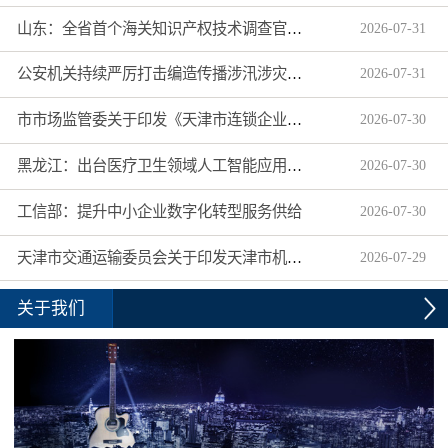
山东：全省首个海关知识产权技术调查官制度落地济南自贸片区
2026
-
07
-
31
公安机关持续严厉打击编造传播涉汛涉灾网络谣言
2026
-
07
-
31
市市场监管委关于印发《天津市连锁企业食品经营许可“先证后核”信用承诺审批实施办法》的通知
2026
-
07
-
30
黑龙江：出台医疗卫生领域人工智能应用工作实施方案
2026
-
07
-
30
工信部：提升中小企业数字化转型服务供给
2026
-
07
-
30
天津市交通运输委员会关于印发天津市机动车驾驶员培训机构及教练员综合信用评价管理办法的通知
2026
-
07
-
29
关于我们