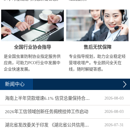
全国行业协会指导
售后无忧保障
是全国虫害防制协业指定服务供
专业指导规划，助力企业稳定经
应商，可助力PCO行业中发展中
营增收增产。专业顾问全天在
企业快速发展。
线，随时解疑答惑。
新闻中心
海南上半年贷款增速6.1% 信贷总量保持合理平稳增长
2026
-
08
-
03
2026年工信领域创新任务揭榜挂帅工作启动
2026
-
08
-
03
湖北省发改委关于印发 《湖北省公共信用信息目录（2026年版）》的通知
2026
-
07
-
31