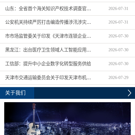
山东：全省首个海关知识产权技术调查官制度落地济南自贸片区
2026
-
07
-
31
公安机关持续严厉打击编造传播涉汛涉灾网络谣言
2026
-
07
-
31
市市场监管委关于印发《天津市连锁企业食品经营许可“先证后核”信用承诺审批实施办法》的通知
2026
-
07
-
30
黑龙江：出台医疗卫生领域人工智能应用工作实施方案
2026
-
07
-
30
工信部：提升中小企业数字化转型服务供给
2026
-
07
-
30
天津市交通运输委员会关于印发天津市机动车驾驶员培训机构及教练员综合信用评价管理办法的通知
2026
-
07
-
29
关于我们