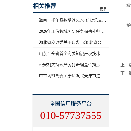
级
相关推荐
+更多+
海南上半年贷款增速6.1% 信贷总量保持合理平稳增长
护
2026年工信领域创新任务揭榜挂帅工作启动
湖北省发改委关于印发 《湖北省公共信用信息目录（2026年版）》的通知
山东：全省首个海关知识产权技术调查官制度落地济南自贸片区
公安机关持续严厉打击编造传播涉汛涉灾网络谣言
上一
下一
市市场监管委关于印发《天津市连锁企业食品经营许可“先证后核”信用承诺审批实施办法》的通知
—— 全国信用服务平台 ——
010-57737555