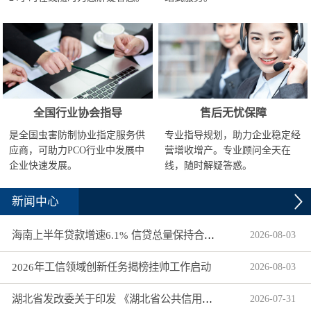
全国行业协会指导
售后无忧保障
是全国虫害防制协业指定服务供
专业指导规划，助力企业稳定经
应商，可助力PCO行业中发展中
营增收增产。专业顾问全天在
企业快速发展。
线，随时解疑答惑。
新闻中心
海南上半年贷款增速6.1% 信贷总量保持合理平稳增长
2026
-
08
-
03
2026年工信领域创新任务揭榜挂帅工作启动
2026
-
08
-
03
湖北省发改委关于印发 《湖北省公共信用信息目录（2026年版）》的通知
2026
-
07
-
31