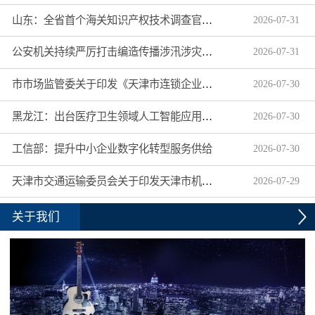
山东：全省首个海关知识产权技术调查官制度落地济南自贸片区
2026
-
07
-
31
公安机关持续严厉打击编造传播涉汛涉灾网络谣言
2026
-
07
-
31
市市场监管委关于印发《天津市连锁企业食品经营许可“先证后核”信用承诺审批实施办法》的通知
2026
-
07
-
30
黑龙江：出台医疗卫生领域人工智能应用工作实施方案
2026
-
07
-
30
工信部：提升中小企业数字化转型服务供给
2026
-
07
-
30
天津市交通运输委员会关于印发天津市机动车驾驶员培训机构及教练员综合信用评价管理办法的通知
2026
-
07
-
29
关于我们