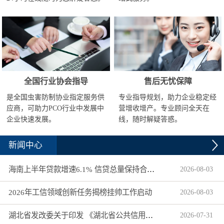
全国行业协会指导
售后无忧保障
是全国虫害防制协业指定服务供
专业指导规划，助力企业稳定经
应商，可助力PCO行业中发展中
营增收增产。专业顾问全天在
企业快速发展。
线，随时解疑答惑。
新闻中心
海南上半年贷款增速6.1% 信贷总量保持合理平稳增长
2026
-
08
-
03
2026年工信领域创新任务揭榜挂帅工作启动
2026
-
08
-
03
湖北省发改委关于印发 《湖北省公共信用信息目录（2026年版）》的通知
2026
-
07
-
31