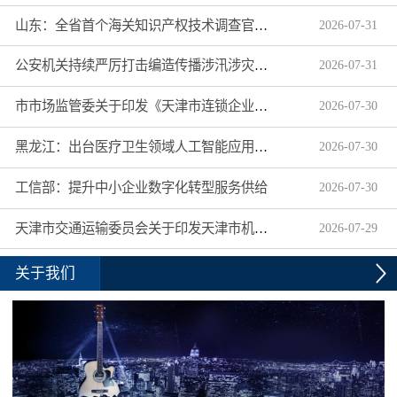
山东：全省首个海关知识产权技术调查官制度落地济南自贸片区
2026
-
07
-
31
公安机关持续严厉打击编造传播涉汛涉灾网络谣言
2026
-
07
-
31
市市场监管委关于印发《天津市连锁企业食品经营许可“先证后核”信用承诺审批实施办法》的通知
2026
-
07
-
30
黑龙江：出台医疗卫生领域人工智能应用工作实施方案
2026
-
07
-
30
工信部：提升中小企业数字化转型服务供给
2026
-
07
-
30
天津市交通运输委员会关于印发天津市机动车驾驶员培训机构及教练员综合信用评价管理办法的通知
2026
-
07
-
29
关于我们