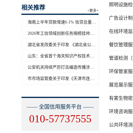
照明设施检
相关推荐
+更多+
广告设计制
海南上半年贷款增速6.1% 信贷总量保持合理平稳增长
在线环境监
2026年工信领域创新任务揭榜挂帅工作启动
餐饮管理服
湖北省发改委关于印发 《湖北省公共信用信息目录（2026年版）》的通知
山东：全省首个海关知识产权技术调查官制度落地济南自贸片区
管道检测（
公安机关持续严厉打击编造传播涉汛涉灾网络谣言
环保管家服
市市场监管委关于印发《天津市连锁企业食品经营许可“先证后核”信用承诺审批实施办法》的通知
展览展示服
有害生物密
—— 全国信用服务平台 ——
环境咨询服
010-57737555
公共环境消