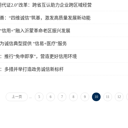
用代证2.0”改革：跨省互认助力企业跨区域经营
善：“四维诚信”筑基，激发高质量发展新动能
“信用+”融入沂蒙革命老区振兴发展
为诚信典型提供 “信易+医疗”服务
：推行“免申即享”，营造更好信用环境
：多措并举打造政务诚信新标杆
...
上一页
5
6
7
8
9
10
11
12