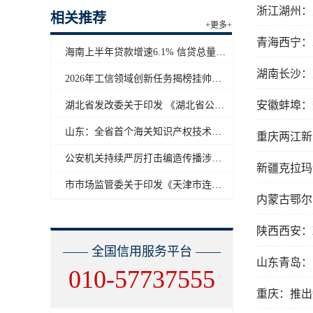
浙江湖州：
相关推荐
+更多+
青海西宁：
海南上半年贷款增速6.1% 信贷总量保持合理平稳增长
湖南长沙：
2026年工信领域创新任务揭榜挂帅工作启动
安徽蚌埠：
湖北省发改委关于印发 《湖北省公共信用信息目录（2026年版）》的通知
山东：全省首个海关知识产权技术调查官制度落地济南自贸片区
重庆两江新
公安机关持续严厉打击编造传播涉汛涉灾网络谣言
新疆克拉玛
市市场监管委关于印发《天津市连锁企业食品经营许可“先证后核”信用承诺审批实施办法》的通知
内蒙古鄂尔
陕西西安：
—— 全国信用服务平台 ——
山东青岛：
010-57737555
重庆：推出