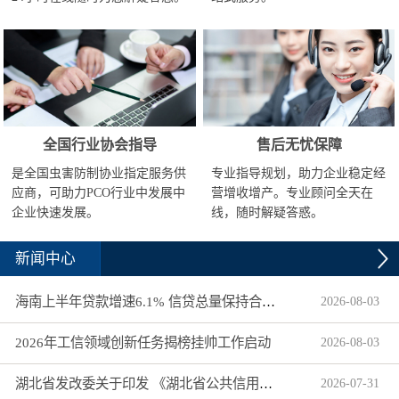
全国行业协会指导
售后无忧保障
是全国虫害防制协业指定服务供
专业指导规划，助力企业稳定经
应商，可助力PCO行业中发展中
营增收增产。专业顾问全天在
企业快速发展。
线，随时解疑答惑。
新闻中心
海南上半年贷款增速6.1% 信贷总量保持合理平稳增长
2026
-
08
-
03
2026年工信领域创新任务揭榜挂帅工作启动
2026
-
08
-
03
湖北省发改委关于印发 《湖北省公共信用信息目录（2026年版）》的通知
2026
-
07
-
31