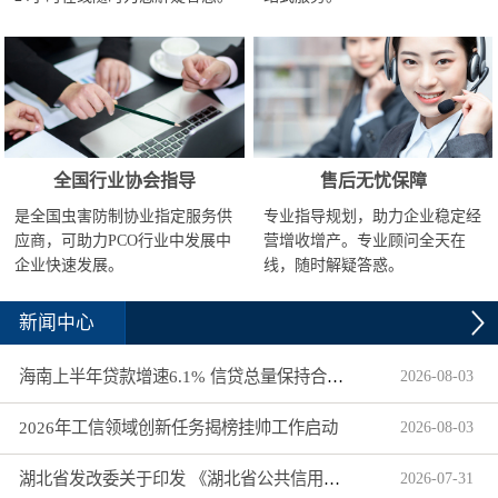
全国行业协会指导
售后无忧保障
是全国虫害防制协业指定服务供
专业指导规划，助力企业稳定经
应商，可助力PCO行业中发展中
营增收增产。专业顾问全天在
企业快速发展。
线，随时解疑答惑。
新闻中心
海南上半年贷款增速6.1% 信贷总量保持合理平稳增长
2026
-
08
-
03
2026年工信领域创新任务揭榜挂帅工作启动
2026
-
08
-
03
湖北省发改委关于印发 《湖北省公共信用信息目录（2026年版）》的通知
2026
-
07
-
31