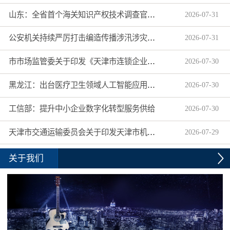
山东：全省首个海关知识产权技术调查官制度落地济南自贸片区
2026
-
07
-
31
公安机关持续严厉打击编造传播涉汛涉灾网络谣言
2026
-
07
-
31
市市场监管委关于印发《天津市连锁企业食品经营许可“先证后核”信用承诺审批实施办法》的通知
2026
-
07
-
30
黑龙江：出台医疗卫生领域人工智能应用工作实施方案
2026
-
07
-
30
工信部：提升中小企业数字化转型服务供给
2026
-
07
-
30
天津市交通运输委员会关于印发天津市机动车驾驶员培训机构及教练员综合信用评价管理办法的通知
2026
-
07
-
29
关于我们