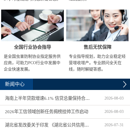
全国行业协会指导
售后无忧保障
是全国虫害防制协业指定服务供
专业指导规划，助力企业稳定经
应商，可助力PCO行业中发展中
营增收增产。专业顾问全天在
企业快速发展。
线，随时解疑答惑。
新闻中心
海南上半年贷款增速6.1% 信贷总量保持合理平稳增长
2026
-
08
-
03
2026年工信领域创新任务揭榜挂帅工作启动
2026
-
08
-
03
湖北省发改委关于印发 《湖北省公共信用信息目录（2026年版）》的通知
2026
-
07
-
31