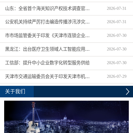
山东：全省首个海关知识产权技术调查官制度落地济南自贸片区
2026
-
07
-
31
公安机关持续严厉打击编造传播涉汛涉灾网络谣言
2026
-
07
-
31
市市场监管委关于印发《天津市连锁企业食品经营许可“先证后核”信用承诺审批实施办法》的通知
2026
-
07
-
30
黑龙江：出台医疗卫生领域人工智能应用工作实施方案
2026
-
07
-
30
工信部：提升中小企业数字化转型服务供给
2026
-
07
-
30
天津市交通运输委员会关于印发天津市机动车驾驶员培训机构及教练员综合信用评价管理办法的通知
2026
-
07
-
29
关于我们