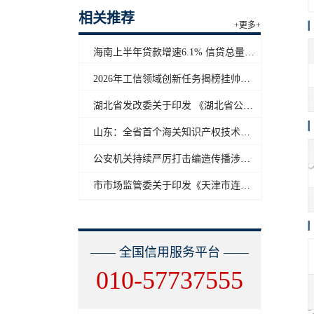
相关推荐
+更多+
海南上半年贷款增速6.1% 信贷总量保持合理平稳增长
2026年工信领域创新任务揭榜挂帅工作启动
湖北省发改委关于印发 《湖北省公共信用信息目录（2026年版）》的通知
山东：全省首个海关知识产权技术调查官制度落地济南自贸片区
公安机关持续严厉打击编造传播涉汛涉灾网络谣言
市市场监管委关于印发《天津市连锁企业食品经营许可“先证后核”信用承诺审批实施办法》的通知
—— 全国信用服务平台 ——
010-57737555