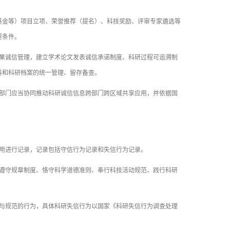
金等）项目立项、荣誉推荐（提名）、科技奖励、评审专家遴选等
要条件。
果诚信管理，建立学术论文发表诚信承诺制度、科研过程可追溯制
料和科研档案的统一管理、留存备查。
部门应当协同推动科研诚信信息跨部门跨区域共享应用，并依据国
用进行记录，记录包括守信行为记录和失信行为记录。
遵守规章制度、恪守科学道德准则、奉行科技活动规范、践行科研
与规范的行为，具体科研失信行为以国家《科研失信行为调查处理