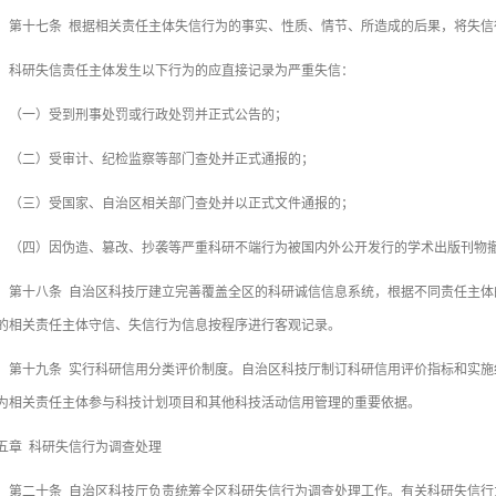
十七条 根据相关责任主体失信行为的事实、性质、情节、所造成的后果，将失信
研失信责任主体发生以下行为的应直接记录为严重失信：
一）受到刑事处罚或行政处罚并正式公告的；
二）受审计、纪检监察等部门查处并正式通报的；
三）受国家、自治区相关部门查处并以正式文件通报的；
四）因伪造、篡改、抄袭等严重科研不端行为被国内外公开发行的学术出版刊物
十八条 自治区科技厅建立完善覆盖全区的科研诚信信息系统，根据不同责任主体
的相关责任主体守信、失信行为信息按程序进行客观记录。
十九条 实行科研信用分类评价制度。自治区科技厅制订科研信用评价指标和实施
为相关责任主体参与科技计划项目和其他科技活动信用管理的重要依据。
五章 科研失信行为调查处理
二十条 自治区科技厅负责统筹全区科研失信行为调查处理工作。有关科研失信行