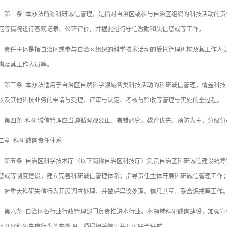
二条 本办法所称科研诚信管理，是指对自治区或参与自治区组织的科技活动的责
范等情况进行客观记录、公正评价，并据此进行守信激励和失信惩戒等工作。
任主体是指自治区或参与自治区组织的科学技术活动的受托管理机构及其工作人员
构及其工作人员等。
三条 本办法适用于自治区自然科学领域各类科技活动的科研诚信管理，覆盖科技
以及其他科技业务的申请与受理、评审与认定、考核与验收等管理与实施的全过程。
四条 科研诚信管理应当遵循客观公正、有错必究，教育优先、预防为主，分级分
二章 科研诚信责任体系
五条 自治区科学技术厅（以下简称自治区科技厅）负责自治区科研诚信建设统筹
惩戒等制度建设，建立完善科研诚信管理体系；指导责任主体开展科研诚信管理工作
；对重大科研失信行为开展调查处理，并做好异议处理、信息共享、联合惩戒等工作
六条 自治区各行业行政管理部门负责推进本行业、本领域科研诚信建设，加强宣