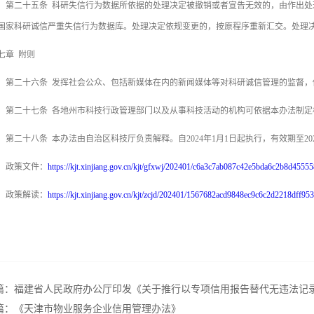
二十五条 科研失信行为数据所依据的处理决定被撤销或者宣告无效的，由作出处
国家科研诚信严重失信行为数据库。处理决定依规变更的，按原程序重新汇交。处理
七章 附则
二十六条 发挥社会公众、包括新媒体在内的新闻媒体等对科研诚信管理的监督，
二十七条 各地州市科技行政管理部门以及从事科技活动的机构可依据本办法制定
二十八条 本办法由自治区科技厅负责解释。自2024年1月1日起执行，有效期至2028
政策文件：
https://kjt.xinjiang.gov.cn/kjt/gfxwj/202401/c6a3c7ab087c42e5bda6c2b8d45555
政策解读：
https://kjt.xinjiang.gov.cn/kjt/zcjd/202401/1567682acd9848ec9c6c2d2218dff953
篇：
福建省人民政府办公厅印发《关于推行以专项信用报告替代无违法记录
篇：
《天津市物业服务企业信用管理办法》