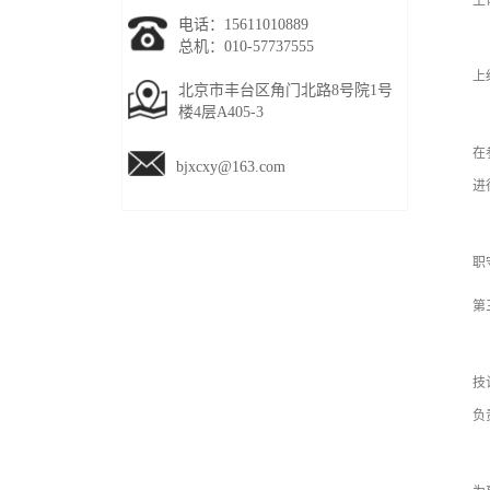
主
电话：15611010889
第
总机：010-57737555
上
北京市丰台区角门北路8号院1号
楼4层A405-3
第
在
bjxcxy@163.com
进
第
职
第
第
技
负
第