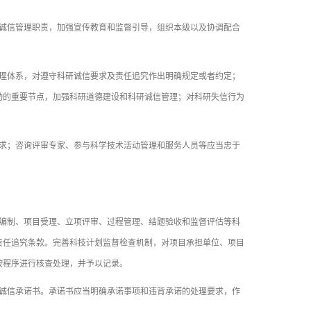
诚信管理职责，加强宣传教育和监督引导，组织本级以及协调配合
理体系，对遵守科研诚信要求及责任追究作出明确规定或者约定；
动的重要节点，加强科研道德建设和科研诚信管理；对科研失信行为
求；咨询评审专家、参与科学技术活动管理和服务人员等应当忠于
编制、项目受理、立项评审、过程管理、结题验收和监督评估等科
责任追究条款。完善科技计划监督检查机制，对项目承担单位、项目
按程序进行核查处理，并予以记录。
诚信承诺书。承诺书应当明确承诺事项和违背承诺的处理要求，作