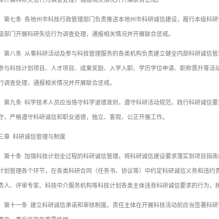
体开展科研失信行为调查处理，通报相关情况并开展联合惩戒。
七条 各地州市科技行政管理部门负责推进本地州市科研诚信建设，履行本级科研
级部门开展科研失信行为调查处理，通报相关情况并开展联合惩戒。
八条 从事科研活动及参与科技管理服务的各类机构负责建立健全内部科研诚信管
参与科技计划项目、人才项目、成果奖励、入学入职、学历学位申请、职称晋升等活
行调查处理，通报相关情况并开展联合惩戒。
九条 科学技术人员应当恪守科学道德准则，遵守科研活动规范，践行科研诚信要
守，严格遵守科研诚信和职业道德，独立、客观、公正开展工作。
三章 科研诚信管理与制度
十条 加强科技计划全过程的科研诚信管理。将科研诚信建设要求落实到项目指南
计划管理各个环节，在各类科研合同（任务书、协议等）中约定科研诚信义务和违约
责人、评审专家、科技中介服务机构等科技计划各类主体违背科研诚信要求的行为，
十一条 建立科研诚信承诺和审核制度。责任主体在开展科技活动前应当签署科研