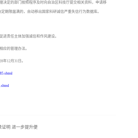
理决定的部门按照程序及时向自治区科技厅提交相关资料，申请移
决定期限届满的，自动移出国家科研诚信严重失信行为数据库。
促进责任主体加强诚信和作风建设。
相应的管理办法。
年12月31日。
85.shtml
.shtml
证明 进一步提升便