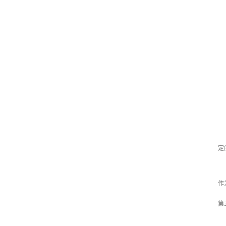
第
科
（
（
（
（
第
定
第
作
第
第