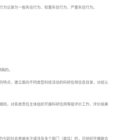
行为记录为一般失信行为、较重失信行为、严重失信行为。
撤稿的。
的特点，建立面向不同类型科技活动的科研信用信息目录，对经认
细则，对各类责任主体组织开展科研信用等级评价工作，评价结果
为引起社会普遍关注或涉及多个部门（单位）的，可组织开展联合