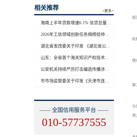
相关推荐
第
+更多+
规
海南上半年贷款增速6.1% 信贷总量保持合理平稳增长
责
2026年工信领域创新任务揭榜挂帅工作启动
机
湖北省发改委关于印发 《湖北省公共信用信息目录（2026年版）》的通知
第
山东：全省首个海关知识产权技术调查官制度落地济南自贸片区
理
公安机关持续严厉打击编造传播涉汛涉灾网络谣言
第
市市场监管委关于印发《天津市连锁企业食品经营许可“先证后核”信用承诺审批实施办法》的通知
第
第
与
—— 全国信用服务平台 ——
用
010-57737555
第