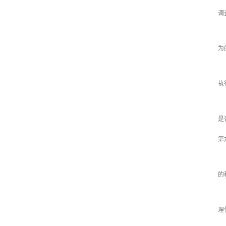
调
各
为
第
执
第
是
第
第
的
第
理