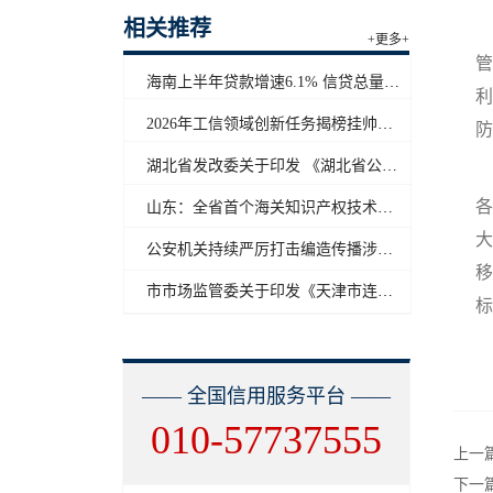
相关推荐
+更多+
管
海南上半年贷款增速6.1% 信贷总量保持合理平稳增长
利
2026年工信领域创新任务揭榜挂帅工作启动
防
湖北省发改委关于印发 《湖北省公共信用信息目录（2026年版）》的通知
各
山东：全省首个海关知识产权技术调查官制度落地济南自贸片区
大
公安机关持续严厉打击编造传播涉汛涉灾网络谣言
移
市市场监管委关于印发《天津市连锁企业食品经营许可“先证后核”信用承诺审批实施办法》的通知
标
—— 全国信用服务平台 ——
010-57737555
上一
下一