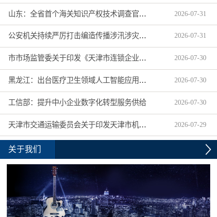
山东：全省首个海关知识产权技术调查官制度落地济南自贸片区
2026
-
07
-
31
公安机关持续严厉打击编造传播涉汛涉灾网络谣言
2026
-
07
-
31
市市场监管委关于印发《天津市连锁企业食品经营许可“先证后核”信用承诺审批实施办法》的通知
2026
-
07
-
30
黑龙江：出台医疗卫生领域人工智能应用工作实施方案
2026
-
07
-
30
工信部：提升中小企业数字化转型服务供给
2026
-
07
-
30
天津市交通运输委员会关于印发天津市机动车驾驶员培训机构及教练员综合信用评价管理办法的通知
2026
-
07
-
29
关于我们