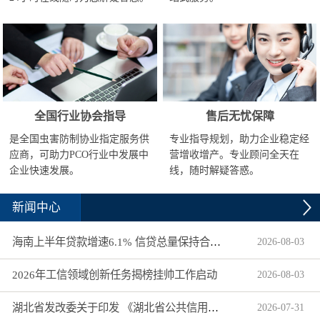
全国行业协会指导
售后无忧保障
是全国虫害防制协业指定服务供
专业指导规划，助力企业稳定经
应商，可助力PCO行业中发展中
营增收增产。专业顾问全天在
企业快速发展。
线，随时解疑答惑。
新闻中心
海南上半年贷款增速6.1% 信贷总量保持合理平稳增长
2026
-
08
-
03
2026年工信领域创新任务揭榜挂帅工作启动
2026
-
08
-
03
湖北省发改委关于印发 《湖北省公共信用信息目录（2026年版）》的通知
2026
-
07
-
31