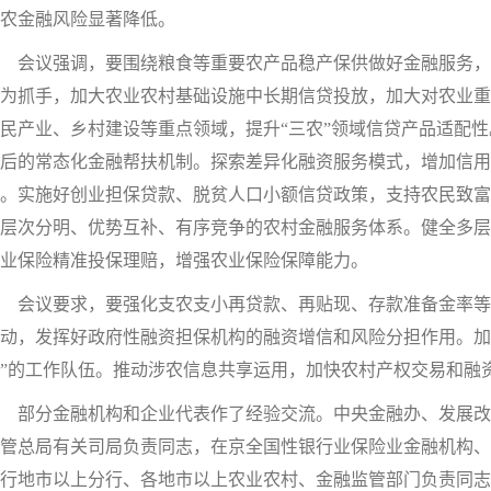
农金融风险显著降低。
会议强调，要围绕粮食等重要农产品稳产保供做好金融服务，
为抓手，加大农业农村基础设施中长期信贷投放，加大对农业重
民产业、乡村建设等重点领域，提升“三农”领域信贷产品适配
后的常态化金融帮扶机制。探索差异化融资服务模式，增加信
。实施好创业担保贷款、脱贫人口小额信贷政策，支持农民致富
层次分明、优势互补、有序竞争的农村金融服务体系。健全多层
业保险精准投保理赔，增强农业保险保障能力。
会议要求，要强化支农支小再贷款、再贴现、存款准备金率等
动，发挥好政府性融资担保机构的融资增信和风险分担作用。加
”的工作队伍。推动涉农信息共享运用，加快农村产权交易和融
部分金融机构和企业代表作了经验交流。中央金融办、发展改
管总局有关司局负责同志，在京全国性银行业保险业金融机构、
行地市以上分行、各地市以上农业农村、金融监管部门负责同志