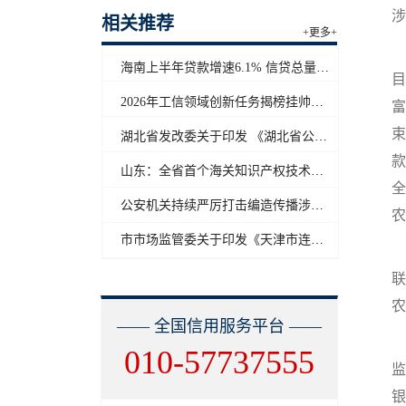
涉
相关推荐
+更多+
海南上半年贷款增速6.1% 信贷总量保持合理平稳增长
目
2026年工信领域创新任务揭榜挂帅工作启动
富
束
湖北省发改委关于印发 《湖北省公共信用信息目录（2026年版）》的通知
款
山东：全省首个海关知识产权技术调查官制度落地济南自贸片区
全
公安机关持续严厉打击编造传播涉汛涉灾网络谣言
农
市市场监管委关于印发《天津市连锁企业食品经营许可“先证后核”信用承诺审批实施办法》的通知
联
农
—— 全国信用服务平台 ——
010-57737555
监
银