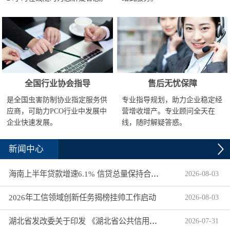
全国行业协会指导
售后无忧保障
是全国虫害防制协业指定服务供
专业指导规划，助力企业稳定经
应商，可助力PCO行业中发展中
营增收增产。专业顾问全天在
企业快速发展。
线，随时解疑答惑。
新闻中心
海南上半年贷款增速6.1% 信贷总量保持合理平稳增长
2026
-
08
-
03
2026年工信领域创新任务揭榜挂帅工作启动
2026
-
08
-
03
湖北省发改委关于印发 《湖北省公共信用信息目录（2026年版）》的通知
2026
-
07
-
31