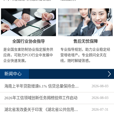
全国行业协会指导
售后无忧保障
是全国虫害防制协业指定服务供
专业指导规划，助力企业稳定经
应商，可助力PCO行业中发展中
营增收增产。专业顾问全天在
企业快速发展。
线，随时解疑答惑。
新闻中心
海南上半年贷款增速6.1% 信贷总量保持合理平稳增长
2026
-
08
-
03
2026年工信领域创新任务揭榜挂帅工作启动
2026
-
08
-
03
湖北省发改委关于印发 《湖北省公共信用信息目录（2026年版）》的通知
2026
-
07
-
31