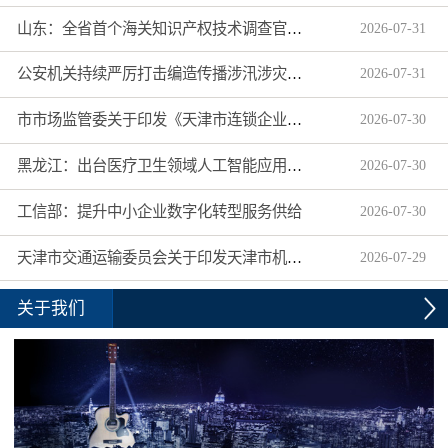
山东：全省首个海关知识产权技术调查官制度落地济南自贸片区
2026
-
07
-
31
公安机关持续严厉打击编造传播涉汛涉灾网络谣言
2026
-
07
-
31
市市场监管委关于印发《天津市连锁企业食品经营许可“先证后核”信用承诺审批实施办法》的通知
2026
-
07
-
30
黑龙江：出台医疗卫生领域人工智能应用工作实施方案
2026
-
07
-
30
工信部：提升中小企业数字化转型服务供给
2026
-
07
-
30
天津市交通运输委员会关于印发天津市机动车驾驶员培训机构及教练员综合信用评价管理办法的通知
2026
-
07
-
29
关于我们