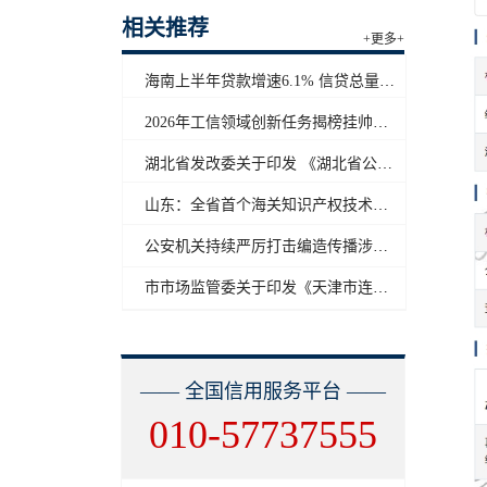
相关推荐
+更多+
海南上半年贷款增速6.1% 信贷总量保持合理平稳增长
2026年工信领域创新任务揭榜挂帅工作启动
湖北省发改委关于印发 《湖北省公共信用信息目录（2026年版）》的通知
山东：全省首个海关知识产权技术调查官制度落地济南自贸片区
公安机关持续严厉打击编造传播涉汛涉灾网络谣言
市市场监管委关于印发《天津市连锁企业食品经营许可“先证后核”信用承诺审批实施办法》的通知
—— 全国信用服务平台 ——
010-57737555