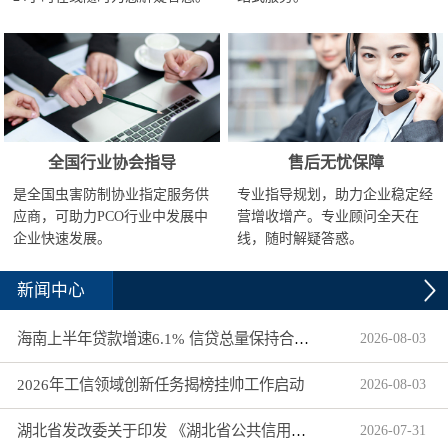
全国行业协会指导
售后无忧保障
是全国虫害防制协业指定服务供
专业指导规划，助力企业稳定经
应商，可助力PCO行业中发展中
营增收增产。专业顾问全天在
企业快速发展。
线，随时解疑答惑。
新闻中心
海南上半年贷款增速6.1% 信贷总量保持合理平稳增长
2026
-
08
-
03
2026年工信领域创新任务揭榜挂帅工作启动
2026
-
08
-
03
湖北省发改委关于印发 《湖北省公共信用信息目录（2026年版）》的通知
2026
-
07
-
31