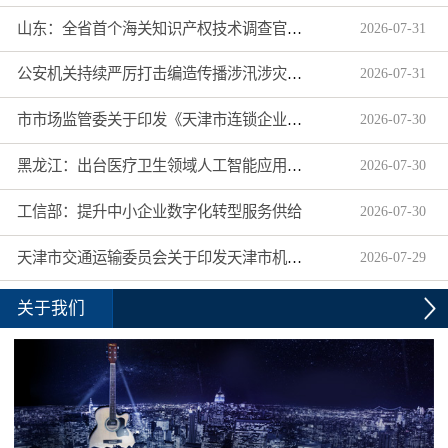
山东：全省首个海关知识产权技术调查官制度落地济南自贸片区
2026
-
07
-
31
公安机关持续严厉打击编造传播涉汛涉灾网络谣言
2026
-
07
-
31
市市场监管委关于印发《天津市连锁企业食品经营许可“先证后核”信用承诺审批实施办法》的通知
2026
-
07
-
30
黑龙江：出台医疗卫生领域人工智能应用工作实施方案
2026
-
07
-
30
工信部：提升中小企业数字化转型服务供给
2026
-
07
-
30
天津市交通运输委员会关于印发天津市机动车驾驶员培训机构及教练员综合信用评价管理办法的通知
2026
-
07
-
29
关于我们