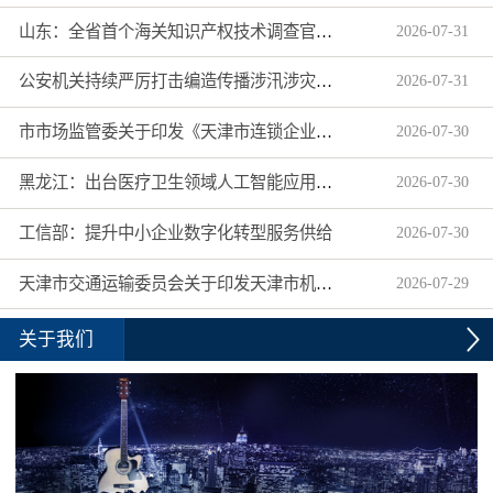
山东：全省首个海关知识产权技术调查官制度落地济南自贸片区
2026
-
07
-
31
公安机关持续严厉打击编造传播涉汛涉灾网络谣言
2026
-
07
-
31
市市场监管委关于印发《天津市连锁企业食品经营许可“先证后核”信用承诺审批实施办法》的通知
2026
-
07
-
30
黑龙江：出台医疗卫生领域人工智能应用工作实施方案
2026
-
07
-
30
工信部：提升中小企业数字化转型服务供给
2026
-
07
-
30
天津市交通运输委员会关于印发天津市机动车驾驶员培训机构及教练员综合信用评价管理办法的通知
2026
-
07
-
29
关于我们