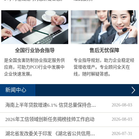
全国行业协会指导
售后无忧保障
是全国虫害防制协业指定服务供
专业指导规划，助力企业稳定经
应商，可助力PCO行业中发展中
营增收增产。专业顾问全天在
企业快速发展。
线，随时解疑答惑。
新闻中心
海南上半年贷款增速6.1% 信贷总量保持合理平稳增长
2026
-
08
-
03
2026年工信领域创新任务揭榜挂帅工作启动
2026
-
08
-
03
湖北省发改委关于印发 《湖北省公共信用信息目录（2026年版）》的通知
2026
-
07
-
31