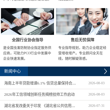
全国行业协会指导
售后无忧保障
是全国虫害防制协业指定服务供
专业指导规划，助力企业稳定经
应商，可助力PCO行业中发展中
营增收增产。专业顾问全天在
企业快速发展。
线，随时解疑答惑。
新闻中心
海南上半年贷款增速6.1% 信贷总量保持合理平稳增长
2026
-
08
-
03
2026年工信领域创新任务揭榜挂帅工作启动
2026
-
08
-
03
湖北省发改委关于印发 《湖北省公共信用信息目录（2026年版）》的通知
2026
-
07
-
31