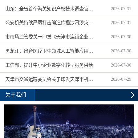
山东：全省首个海关知识产权技术调查官制度落地济南自贸片区
2026
-
07
-
31
公安机关持续严厉打击编造传播涉汛涉灾网络谣言
2026
-
07
-
31
市市场监管委关于印发《天津市连锁企业食品经营许可“先证后核”信用承诺审批实施办法》的通知
2026
-
07
-
30
黑龙江：出台医疗卫生领域人工智能应用工作实施方案
2026
-
07
-
30
工信部：提升中小企业数字化转型服务供给
2026
-
07
-
30
天津市交通运输委员会关于印发天津市机动车驾驶员培训机构及教练员综合信用评价管理办法的通知
2026
-
07
-
29
关于我们