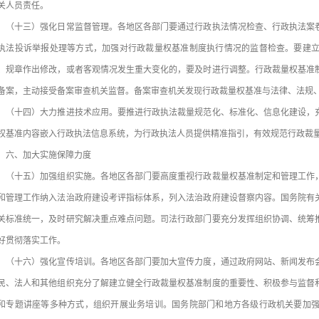
关人员责任。
十三）强化日常监督管理。各地区各部门要通过行政执法情况检查、行政执法案卷
执法投诉举报处理等方式，加强对行政裁量权基准制度执行情况的监督检查。要建
、规章作出修改，或者客观情况发生重大变化的，要及时进行调整。行政裁量权基准
备案，主动接受备案审查机关监督。备案审查机关发现行政裁量权基准与法律、法规
十四）大力推进技术应用。要推进行政执法裁量规范化、标准化、信息化建设，充
权基准内容嵌入行政执法信息系统，为行政执法人员提供精准指引，有效规范行政裁
、加大实施保障力度
十五）加强组织实施。各地区各部门要高度重视行政裁量权基准制定和管理工作，
和管理工作纳入法治政府建设考评指标体系，列入法治政府建设督察内容。国务院有
关标准统一，及时研究解决重点难点问题。司法行政部门要充分发挥组织协调、统筹
好贯彻落实工作。
十六）强化宣传培训。各地区各部门要加大宣传力度，通过政府网站、新闻发布会
民、法人和其他组织充分了解建立健全行政裁量权基准制度的重要性、积极参与监督
和专题讲座等多种方式，组织开展业务培训。国务院部门和地方各级行政机关要加