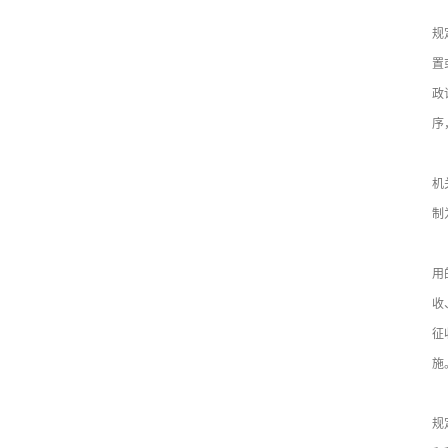
（
规
置
政
序
行
机
制
（
用
收
征
施
（
规