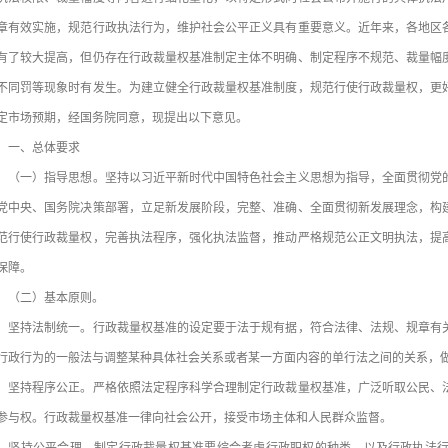
章有效实施，规范行政执法行为，维护社会公平正义具有重要意义。近年来，各地区
有了较大提高，但仍存在行政裁量权基准制定主体不明确、制定程序不规范、裁量幅
不同罚等现象时有发生。为建立健全行政裁量权基准制度，规范行使行政裁量权，更
定市场预期，经国务院同意，现提出以下意见。
、总体要求
一）指导思想。坚持以习近平新时代中国特色社会主义思想为指导，全面贯彻党的
党中央、国务院决策部署，立足新发展阶段，完整、准确、全面贯彻新发展理念，构
范行使行政裁量权，完善执法程序，强化执法监督，推动严格规范公正文明执法，提
保障。
二）基本原则。
持法制统一。行政裁量权基准的设定要于法于规有据，符合法律、法规、规章有关
行政行为的一般法与调整某种具体社会关系或者某一方面内容的单行法之间的关系，
持程序公正。严格依照法定程序科学合理制定行政裁量权基准，广泛听取公民、法
参与权。行政裁量权基准一律向社会公开，接受市场主体和人民群众监督。