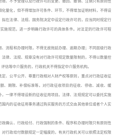
限、不予受理以及行政许可的变更、撤回、撤销、注销只有原则性
细化量化，但不得增加许可条件、环节，不得增加证明材料，不得设
。拟在法律、法规、国务院决定中设定行政许可的，应当同时规定行
可实施规范，进一步明确行政许可的具体条件。对法定的行政许可程
、流程和办理时限，不得无故拖延办理、逾期办理；不同层级行政
。法律、法规、规章没有对行政许可规定数量限制的，不得以数量控
、评估等中介服务的，行政机关不得指定中介服务机构。
定、公平公开、尊重行政相对人财产权等原则，重点对行政征收征
数额、期限、补偿标准等。对行政征收项目的征收、停收、减收、缓
外，一律不得增设新的征收征用项目。法律、法规规定可以委托实施
范围内的征收征用事务通过购买服务的方式交由其他单位或者个人实
政确认、行政给付、行政强制的条件、程序和办理时限只有原则性
，对行政给付数额规定一定幅度的，有关行政机关可以依照法定权限