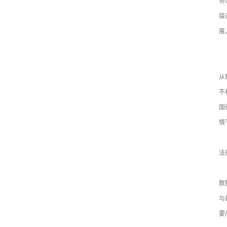
务
接
度
三
（
从
不
国
情
要
法
要
数
与
要