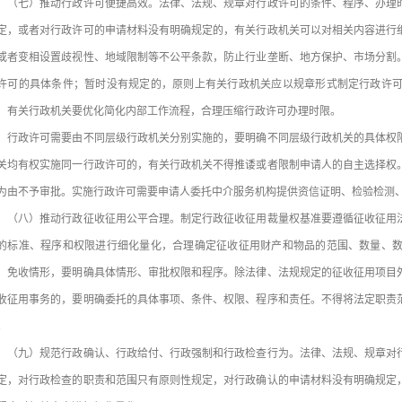
七）推动行政许可便捷高效。法律、法规、规章对行政许可的条件、程序、办理时
定，或者对行政许可的申请材料没有明确规定的，有关行政机关可以对相关内容进行
或者变相设置歧视性、地域限制等不公平条款，防止行业垄断、地方保护、市场分割
许可的具体条件；暂时没有规定的，原则上有关行政机关应以规章形式制定行政许
，有关行政机关要优化简化内部工作流程，合理压缩行政许可办理时限。
政许可需要由不同层级行政机关分别实施的，要明确不同层级行政机关的具体权限
关均有权实施同一行政许可的，有关行政机关不得推诿或者限制申请人的自主选择权
为由不予审批。实施行政许可需要申请人委托中介服务机构提供资信证明、检验检测
八）推动行政征收征用公平合理。制定行政征收征用裁量权基准要遵循征收征用法
的标准、程序和权限进行细化量化，合理确定征收征用财产和物品的范围、数量、
、免收情形，要明确具体情形、审批权限和程序。除法律、法规规定的征收征用项目
收征用事务的，要明确委托的具体事项、条件、权限、程序和责任。不得将法定职责
。
九）规范行政确认、行政给付、行政强制和行政检查行为。法律、法规、规章对行
定，对行政检查的职责和范围只有原则性规定，对行政确认的申请材料没有明确规定