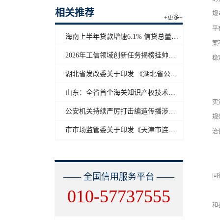
相关推荐
规
+更多+
平
海南上半年贷款增速6.1% 信贷总量保持合理平稳增长
案
2026年工信领域创新任务揭榜挂帅工作启动
稳
一
湖北省发改委关于印发 《湖北省公共信用信息目录（2026年版）》的通知
（
山东：全省首个海关知识产权技术调查官制度落地济南自贸片区
实
公安机关持续严厉打击编造传播涉汛涉灾网络谣言
规
市市场监管委关于印发《天津市连锁企业食品经营许可“先证后核”信用承诺审批实施办法》的通知
治
（
坚
—— 全国信用服务平台 ——
同
010-57737555
坚
和