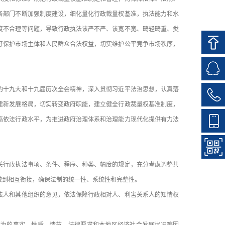
各部门不断加强制度建设，细化量化行政裁量权基准，执法能力和水
度不合理等问题，导致行政执法该严不严、该宽不宽、畸轻畸重、类
好保护市场主体和人民群众合法权益，切实维护公平竞争市场秩序，
十九大和十九届历次全会精神，深入贯彻习近平法治思想，认真落
建新发展格局，切实转变政府职能，建立健全行政裁量权基准制度，
高依法行政水平，为推进政府治理体系和治理能力现代化提供有力法
行政执法事项、条件、程序、种类、幅度的规定，充分考虑调整共
做到相互衔接，确保法制的统一性、系统性和完整性。
人和其他组织的意见，依法保障行政相对人、利害关系人的知情权