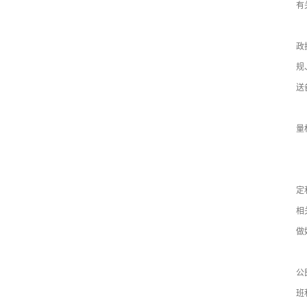
有
（
政
规
送
（
量
六
（
定
相
做
（
公
班