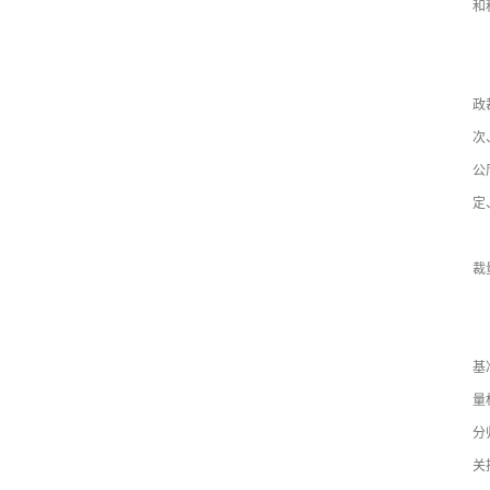
和
四
（
政
次
公
定
（
裁
五
（
基
量
分
关