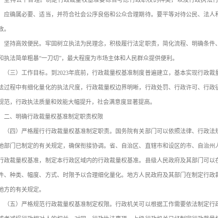
持公平合理。制定行政裁量权基准要综合考虑行政职权的种类，以及行政执法行
，应确属必要、适当，并符合社会公序良俗和公众合理期待。要平等对待公民、法人
致。
持高效便民。牢固树立执法为民理念，积极履行法定职责，简化流程、明确条件、
和执法简单粗暴“一刀切”，最大程度为市场主体和人民群众提供便利。
三）工作目标。到2023年底前，行政裁量权基准制度普遍建立，基本实现行政裁
法过程中有细化量化的执法尺度，行政裁量权边界明晰，行政处罚、行政许可、行政
规范，行政执法质量和效能大幅提升，社会满意度显著提高。
、明确行政裁量权基准制定职责权限
四）严格履行行政裁量权基准制定职责。国务院有关部门可以依照法律、行政法规
他部门已制定的有关规定，确保衔接协调。省、自治区、直辖市和设区的市、自治州
行政裁量权基准，制定本行政区域内的行政裁量权基准。县级人民政府及其部门可以
件、种类、幅度、方式、时限予以合理细化量化。地方人民政府及其部门在制定行政
地方的有关规定。
五）严格规范行政裁量权基准制定权限。行政机关可以根据工作需要依法制定行政