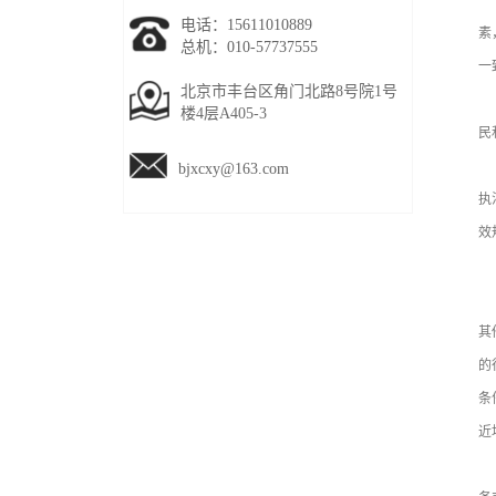
坚
电话：15611010889
素
总机：010-57737555
一
北京市丰台区角门北路8号院1号
坚
楼4层A405-3
民
（
bjxcxy@163.com
执
效
二
（
其
的
条
近
（