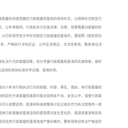
裁量权的类型确定行政裁量权基准的发布形式。以规章形式制定行
定、公布等程序。行政机关为实施法律、法规、规章需要对裁量的阶
。以行政规范性文件形式制定行政裁量权基准的，要按照《国务院办
）要求，严格执行评估论证、公开征求意见、合法性审核、集体审议决
执法行为的裁量因素，充分考量行政裁量权基准的实施效果，做好
法适用的具体标准科学合理、管用好用。
对人有关行政执法行为的依据、内容、事实、理由，有行政裁量权
关制定的行政裁量权基准可能出现明显不当、显失公平，或者行政裁
后可以调整适用，批准材料或者集体讨论记录应作为执法案卷的一部
或者行政裁量权基准适用的客观情况发生变化的，报请该基准制定机
规范适用行政裁量权基准造成严重后果的，要依规依纪依法严格追究