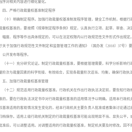
程序对相关内容进行细化量化。
、严格行政裁量权基准制定程序
十）明确制定程序。加强行政裁量权基准制发程序管理，健全工作机制，根据行政
裁量权基准的，要按照《规章制定程序条例》规定，认真执行立项、起草、审查、决
、幅度、程序等作出具体规定的，可以在法定权限内以行政规范性文件形式作出规定
厅关于加强行政规范性文件制定和监督管理工作的通知》（国办发〔2018〕37号
、公开发布等程序。
十一）充分研究论证。制定行政裁量权基准，要根据管理需要，科学分析影响行政
量阶次与裁量因素的科学衔接、有效结合，实现各裁量阶次适当、均衡，确保行政执
、加强行政裁量权基准管理
十二）规范适用行政裁量权基准。行政机关在作出行政执法决定前，要告知行政相
准的，要在行政执法决定书中对行政裁量权基准的适用情况予以明确。适用本行政机
权基准适用的客观情况发生变化的，经本行政机关主要负责人批准或者集体讨论通过
归档保存。适用上级行政机关制定的行政裁量权基准可能出现明显不当、显失公平，
批准后，可以调整适用。对调整适用的行政裁量权基准，制定机关要及时修改。因不