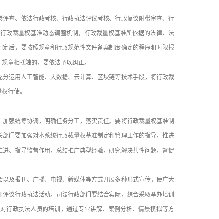
评查、依法行政考核、行政执法评议考核、行政复议附带审查、行
立行政裁量权基准动态调整机制，行政裁量权基准所依据的法律、法
制定后，要按照规章和行政规范性文件备案制度确定的程序和时限报
、规章相抵触的，要依法予以纠正。
分运用人工智能、大数据、云计算、区块链等技术手段，将行政裁
量权行使。
加强统筹协调，明确任务分工，落实责任。要将行政裁量权基准制
关部门要加强对本系统行政裁量权基准制定和管理工作的指导，推进
推进、指导监督作用，总结推广典型经验，研究解决共性问题，督促
以及报刊、广播、电视、新媒体等方式开展多种形式宣传，使广大
和评议行政执法活动。司法行政部门要结合实际，综合采取举办培训
强对行政执法人员的培训，通过专业讲解、案例分析、情景模拟等方