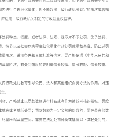
权基准的，下级行政机关原则上应直接适用；如下级行政机关不能直
围内进行合理细化量化，但不能超出上级行政机关划定的阶次或者幅
，应适用上级行政机关制定的行政裁量权基准。
处罚种类、幅度，或者法律、法规、规章对不予处罚、免予处罚、
质、情节以及社会危害程度细化量化行政处罚裁量权基准，防止过罚
裁量阶次、适用条件和具体标准等内容。要严格依照《中华人民共和
的裁量阶次，有处罚幅度的要明确情节轻微、情节较轻、情节较重、
挥行政处罚教育引导公民、法人和其他组织自觉守法的作用。对违
发生。
收，严格禁止以罚款数额进行排名或者作为绩效考核的指标。罚款
律就高或者就低处罚；罚款数额为一定金额的倍数的，要在最高倍数
，尽量压缩裁量空间。需要在法定处罚种类或幅度以下减轻处罚的，