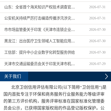
山东：全省首个海关知识产权技术调查官制度落地济南自贸片区
2026
-
07
-
31
公安机关持续严厉打击编造传播涉汛涉灾网络谣言
2026
-
07
-
31
市市场监管委关于印发《天津市连锁企业食品经营许可“先证后核”信用承诺审批实施办法》的通知
2026
-
07
-
30
黑龙江：出台医疗卫生领域人工智能应用工作实施方案
2026
-
07
-
30
工信部：提升中小企业数字化转型服务供给
2026
-
07
-
30
天津市交通运输委员会关于印发天津市机动车驾驶员培训机构及教练员综合信用评价管理办法的通知
2026
-
07
-
29
关于我们
北京卫创信用评估有限公司(以下简称“卫创信用”)是
国内首批专注于环保和商务服务行业服务能力等级评审
的第三方评价机构，服务评审标准在国家标准化管理委
员会公示，已获得国家版权局的作品登记版权保护。公