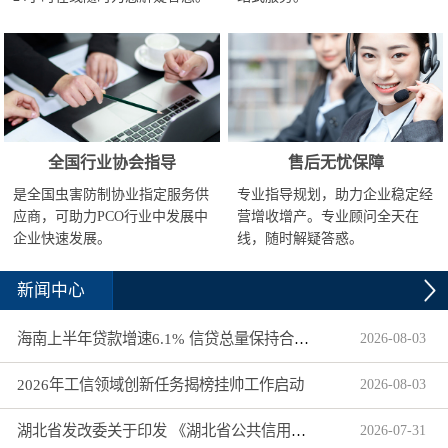
全国行业协会指导
售后无忧保障
是全国虫害防制协业指定服务供
专业指导规划，助力企业稳定经
应商，可助力PCO行业中发展中
营增收增产。专业顾问全天在
企业快速发展。
线，随时解疑答惑。
新闻中心
海南上半年贷款增速6.1% 信贷总量保持合理平稳增长
2026
-
08
-
03
2026年工信领域创新任务揭榜挂帅工作启动
2026
-
08
-
03
湖北省发改委关于印发 《湖北省公共信用信息目录（2026年版）》的通知
2026
-
07
-
31