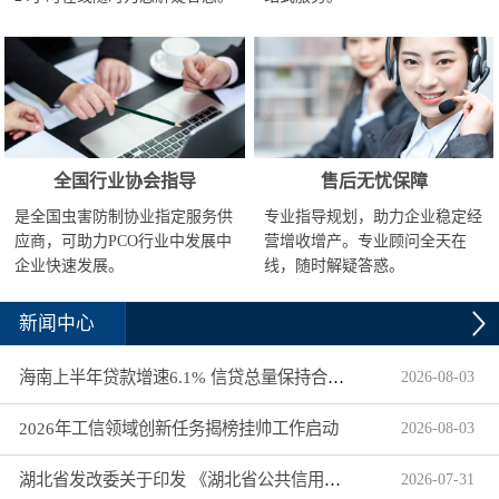
全国行业协会指导
售后无忧保障
是全国虫害防制协业指定服务供
专业指导规划，助力企业稳定经
应商，可助力PCO行业中发展中
营增收增产。专业顾问全天在
企业快速发展。
线，随时解疑答惑。
新闻中心
海南上半年贷款增速6.1% 信贷总量保持合理平稳增长
2026
-
08
-
03
2026年工信领域创新任务揭榜挂帅工作启动
2026
-
08
-
03
湖北省发改委关于印发 《湖北省公共信用信息目录（2026年版）》的通知
2026
-
07
-
31