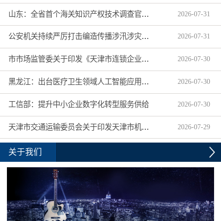
山东：全省首个海关知识产权技术调查官制度落地济南自贸片区
2026
-
07
-
31
公安机关持续严厉打击编造传播涉汛涉灾网络谣言
2026
-
07
-
31
市市场监管委关于印发《天津市连锁企业食品经营许可“先证后核”信用承诺审批实施办法》的通知
2026
-
07
-
30
黑龙江：出台医疗卫生领域人工智能应用工作实施方案
2026
-
07
-
30
工信部：提升中小企业数字化转型服务供给
2026
-
07
-
30
天津市交通运输委员会关于印发天津市机动车驾驶员培训机构及教练员综合信用评价管理办法的通知
2026
-
07
-
29
关于我们