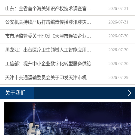
山东：全省首个海关知识产权技术调查官制度落地济南自贸片区
2026
-
07
-
31
公安机关持续严厉打击编造传播涉汛涉灾网络谣言
2026
-
07
-
31
市市场监管委关于印发《天津市连锁企业食品经营许可“先证后核”信用承诺审批实施办法》的通知
2026
-
07
-
30
黑龙江：出台医疗卫生领域人工智能应用工作实施方案
2026
-
07
-
30
工信部：提升中小企业数字化转型服务供给
2026
-
07
-
30
天津市交通运输委员会关于印发天津市机动车驾驶员培训机构及教练员综合信用评价管理办法的通知
2026
-
07
-
29
关于我们