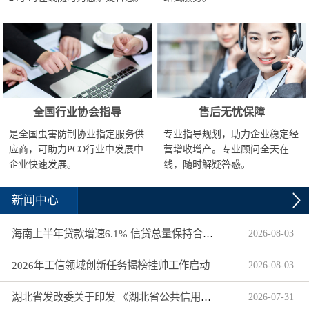
全国行业协会指导
售后无忧保障
是全国虫害防制协业指定服务供
专业指导规划，助力企业稳定经
应商，可助力PCO行业中发展中
营增收增产。专业顾问全天在
企业快速发展。
线，随时解疑答惑。
新闻中心
海南上半年贷款增速6.1% 信贷总量保持合理平稳增长
2026
-
08
-
03
2026年工信领域创新任务揭榜挂帅工作启动
2026
-
08
-
03
湖北省发改委关于印发 《湖北省公共信用信息目录（2026年版）》的通知
2026
-
07
-
31