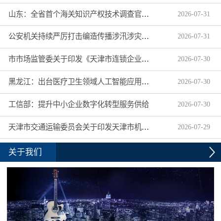
山东：全省首个海关知识产权技术调查官制度落地济南自贸片区
2026
-
07
-
31
公安机关持续严厉打击编造传播涉汛涉灾网络谣言
2026
-
07
-
31
市市场监管委关于印发《天津市连锁企业食品经营许可“先证后核”信用承诺审批实施办法》的通知
2026
-
07
-
30
黑龙江：出台医疗卫生领域人工智能应用工作实施方案
2026
-
07
-
30
工信部：提升中小企业数字化转型服务供给
2026
-
07
-
30
天津市交通运输委员会关于印发天津市机动车驾驶员培训机构及教练员综合信用评价管理办法的通知
2026
-
07
-
29
关于我们