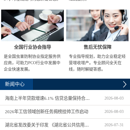
全国行业协会指导
售后无忧保障
是全国虫害防制协业指定服务供
专业指导规划，助力企业稳定经
应商，可助力PCO行业中发展中
营增收增产。专业顾问全天在
企业快速发展。
线，随时解疑答惑。
新闻中心
海南上半年贷款增速6.1% 信贷总量保持合理平稳增长
2026
-
08
-
03
2026年工信领域创新任务揭榜挂帅工作启动
2026
-
08
-
03
湖北省发改委关于印发 《湖北省公共信用信息目录（2026年版）》的通知
2026
-
07
-
31