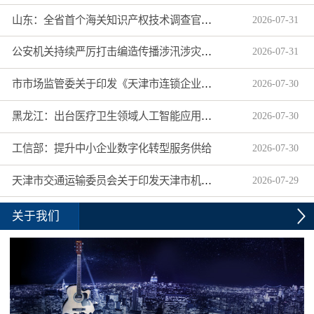
山东：全省首个海关知识产权技术调查官制度落地济南自贸片区
2026
-
07
-
31
公安机关持续严厉打击编造传播涉汛涉灾网络谣言
2026
-
07
-
31
市市场监管委关于印发《天津市连锁企业食品经营许可“先证后核”信用承诺审批实施办法》的通知
2026
-
07
-
30
黑龙江：出台医疗卫生领域人工智能应用工作实施方案
2026
-
07
-
30
工信部：提升中小企业数字化转型服务供给
2026
-
07
-
30
天津市交通运输委员会关于印发天津市机动车驾驶员培训机构及教练员综合信用评价管理办法的通知
2026
-
07
-
29
关于我们