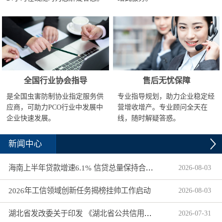
全国行业协会指导
售后无忧保障
是全国虫害防制协业指定服务供
专业指导规划，助力企业稳定经
应商，可助力PCO行业中发展中
营增收增产。专业顾问全天在
企业快速发展。
线，随时解疑答惑。
新闻中心
海南上半年贷款增速6.1% 信贷总量保持合理平稳增长
2026
-
08
-
03
2026年工信领域创新任务揭榜挂帅工作启动
2026
-
08
-
03
湖北省发改委关于印发 《湖北省公共信用信息目录（2026年版）》的通知
2026
-
07
-
31