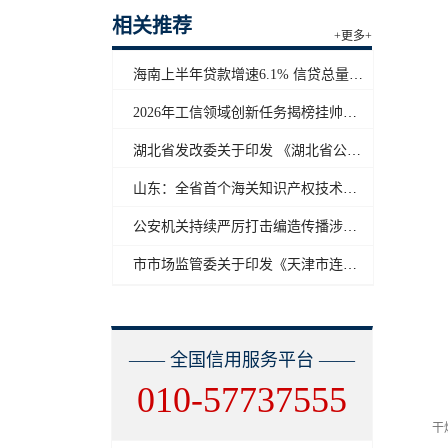
相关推荐
+更多+
海南上半年贷款增速6.1% 信贷总量保持合理平稳增长
2026年工信领域创新任务揭榜挂帅工作启动
湖北省发改委关于印发 《湖北省公共信用信息目录（2026年版）》的通知
山东：全省首个海关知识产权技术调查官制度落地济南自贸片区
公安机关持续严厉打击编造传播涉汛涉灾网络谣言
市市场监管委关于印发《天津市连锁企业食品经营许可“先证后核”信用承诺审批实施办法》的通知
—— 全国信用服务平台 ——
010-57737555
1
干