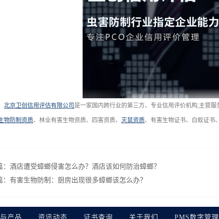
北京卫创信用评估有限公司
是一家国内跨行业的第三方、专业信用评价机构,主营服
生物防制资质
、林业有害生物资质、四害资质、
灭鼠资质
、有害生物证书、白蚁证书
篇：
酒店遭受蟑螂侵害怎么办？酒店该如何防治蟑螂？
篇：
有害生物防制：厨房出现很多蟑螂该怎么办？
与产品
资讯动态
证书查询
关于我们
PMS数字管