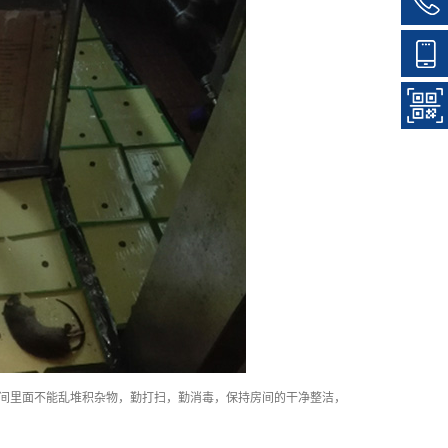
间里面不能乱堆积杂物，勤打扫，勤消毒，保持房间的干净整洁，