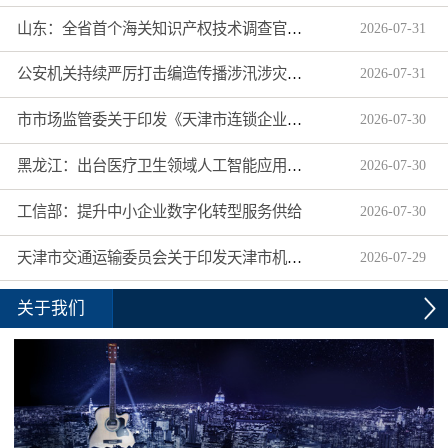
山东：全省首个海关知识产权技术调查官制度落地济南自贸片区
2026
-
07
-
31
公安机关持续严厉打击编造传播涉汛涉灾网络谣言
2026
-
07
-
31
市市场监管委关于印发《天津市连锁企业食品经营许可“先证后核”信用承诺审批实施办法》的通知
2026
-
07
-
30
黑龙江：出台医疗卫生领域人工智能应用工作实施方案
2026
-
07
-
30
工信部：提升中小企业数字化转型服务供给
2026
-
07
-
30
天津市交通运输委员会关于印发天津市机动车驾驶员培训机构及教练员综合信用评价管理办法的通知
2026
-
07
-
29
关于我们