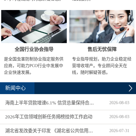
全国行业协会指导
售后无忧保障
是全国虫害防制协业指定服务供
专业指导规划，助力企业稳定经
应商，可助力PCO行业中发展中
营增收增产。专业顾问全天在
企业快速发展。
线，随时解疑答惑。
新闻中心
海南上半年贷款增速6.1% 信贷总量保持合理平稳增长
2026
-
08
-
03
2026年工信领域创新任务揭榜挂帅工作启动
2026
-
08
-
03
湖北省发改委关于印发 《湖北省公共信用信息目录（2026年版）》的通知
2026
-
07
-
31