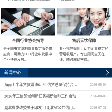
全国行业协会指导
售后无忧保障
是全国虫害防制协业指定服务供
专业指导规划，助力企业稳定经
应商，可助力PCO行业中发展中
营增收增产。专业顾问全天在
企业快速发展。
线，随时解疑答惑。
新闻中心
海南上半年贷款增速6.1% 信贷总量保持合理平稳增长
2026
-
08
-
03
2026年工信领域创新任务揭榜挂帅工作启动
2026
-
08
-
03
湖北省发改委关于印发 《湖北省公共信用信息目录（2026年版）》的通知
2026
-
07
-
31