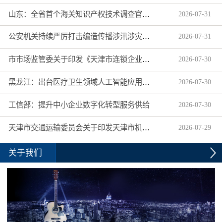
山东：全省首个海关知识产权技术调查官制度落地济南自贸片区
2026
-
07
-
31
公安机关持续严厉打击编造传播涉汛涉灾网络谣言
2026
-
07
-
31
市市场监管委关于印发《天津市连锁企业食品经营许可“先证后核”信用承诺审批实施办法》的通知
2026
-
07
-
30
黑龙江：出台医疗卫生领域人工智能应用工作实施方案
2026
-
07
-
30
工信部：提升中小企业数字化转型服务供给
2026
-
07
-
30
天津市交通运输委员会关于印发天津市机动车驾驶员培训机构及教练员综合信用评价管理办法的通知
2026
-
07
-
29
关于我们