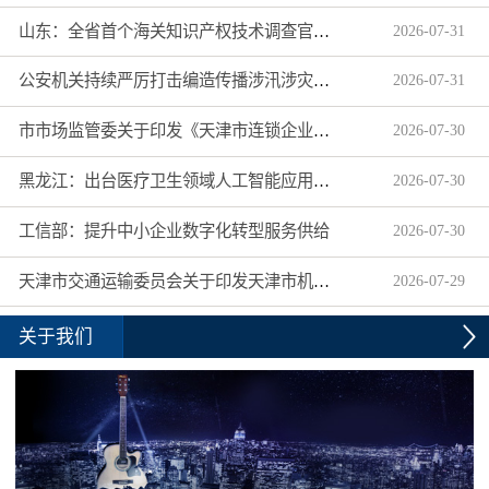
山东：全省首个海关知识产权技术调查官制度落地济南自贸片区
2026
-
07
-
31
公安机关持续严厉打击编造传播涉汛涉灾网络谣言
2026
-
07
-
31
市市场监管委关于印发《天津市连锁企业食品经营许可“先证后核”信用承诺审批实施办法》的通知
2026
-
07
-
30
黑龙江：出台医疗卫生领域人工智能应用工作实施方案
2026
-
07
-
30
工信部：提升中小企业数字化转型服务供给
2026
-
07
-
30
天津市交通运输委员会关于印发天津市机动车驾驶员培训机构及教练员综合信用评价管理办法的通知
2026
-
07
-
29
关于我们