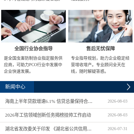
全国行业协会指导
售后无忧保障
是全国虫害防制协业指定服务供
专业指导规划，助力企业稳定经
应商，可助力PCO行业中发展中
营增收增产。专业顾问全天在
企业快速发展。
线，随时解疑答惑。
新闻中心
海南上半年贷款增速6.1% 信贷总量保持合理平稳增长
2026
-
08
-
03
2026年工信领域创新任务揭榜挂帅工作启动
2026
-
08
-
03
湖北省发改委关于印发 《湖北省公共信用信息目录（2026年版）》的通知
2026
-
07
-
31