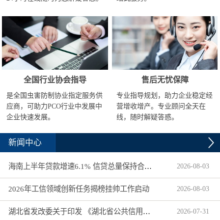
全国行业协会指导
售后无忧保障
是全国虫害防制协业指定服务供
专业指导规划，助力企业稳定经
应商，可助力PCO行业中发展中
营增收增产。专业顾问全天在
企业快速发展。
线，随时解疑答惑。
新闻中心
海南上半年贷款增速6.1% 信贷总量保持合理平稳增长
2026
-
08
-
03
2026年工信领域创新任务揭榜挂帅工作启动
2026
-
08
-
03
湖北省发改委关于印发 《湖北省公共信用信息目录（2026年版）》的通知
2026
-
07
-
31