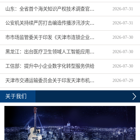
山东：全省首个海关知识产权技术调查官制度落地济南自贸片区
2026
-
07
-
31
公安机关持续严厉打击编造传播涉汛涉灾网络谣言
2026
-
07
-
31
市市场监管委关于印发《天津市连锁企业食品经营许可“先证后核”信用承诺审批实施办法》的通知
2026
-
07
-
30
黑龙江：出台医疗卫生领域人工智能应用工作实施方案
2026
-
07
-
30
工信部：提升中小企业数字化转型服务供给
2026
-
07
-
30
天津市交通运输委员会关于印发天津市机动车驾驶员培训机构及教练员综合信用评价管理办法的通知
2026
-
07
-
29
关于我们