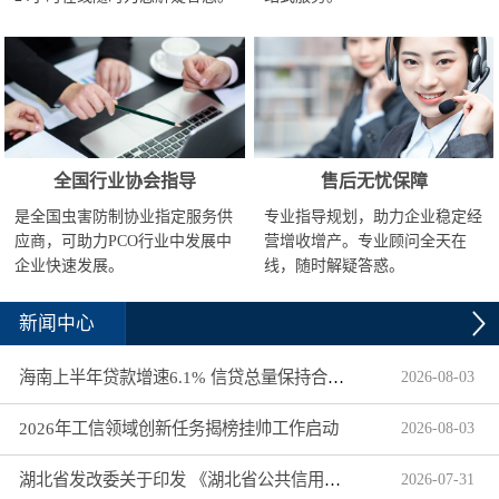
全国行业协会指导
售后无忧保障
是全国虫害防制协业指定服务供
专业指导规划，助力企业稳定经
应商，可助力PCO行业中发展中
营增收增产。专业顾问全天在
企业快速发展。
线，随时解疑答惑。
新闻中心
海南上半年贷款增速6.1% 信贷总量保持合理平稳增长
2026
-
08
-
03
2026年工信领域创新任务揭榜挂帅工作启动
2026
-
08
-
03
湖北省发改委关于印发 《湖北省公共信用信息目录（2026年版）》的通知
2026
-
07
-
31