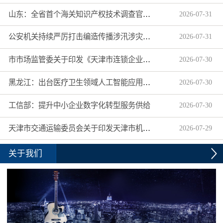
山东：全省首个海关知识产权技术调查官制度落地济南自贸片区
2026
-
07
-
31
公安机关持续严厉打击编造传播涉汛涉灾网络谣言
2026
-
07
-
31
市市场监管委关于印发《天津市连锁企业食品经营许可“先证后核”信用承诺审批实施办法》的通知
2026
-
07
-
30
黑龙江：出台医疗卫生领域人工智能应用工作实施方案
2026
-
07
-
30
工信部：提升中小企业数字化转型服务供给
2026
-
07
-
30
天津市交通运输委员会关于印发天津市机动车驾驶员培训机构及教练员综合信用评价管理办法的通知
2026
-
07
-
29
关于我们