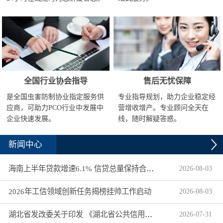
全国行业协会指导
售后无忧保障
是全国虫害防制协业指定服务供
专业指导规划，助力企业稳定经
应商，可助力PCO行业中发展中
营增收增产。专业顾问全天在
企业快速发展。
线，随时解疑答惑。
新闻中心
海南上半年贷款增速6.1% 信贷总量保持合理平稳增长
2026
-
08
-
03
2026年工信领域创新任务揭榜挂帅工作启动
2026
-
08
-
03
湖北省发改委关于印发 《湖北省公共信用信息目录（2026年版）》的通知
2026
-
07
-
31