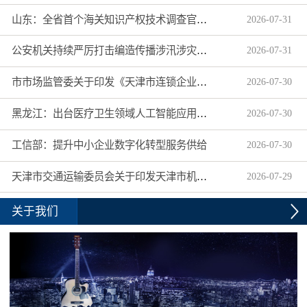
山东：全省首个海关知识产权技术调查官制度落地济南自贸片区
2026
-
07
-
31
公安机关持续严厉打击编造传播涉汛涉灾网络谣言
2026
-
07
-
31
市市场监管委关于印发《天津市连锁企业食品经营许可“先证后核”信用承诺审批实施办法》的通知
2026
-
07
-
30
黑龙江：出台医疗卫生领域人工智能应用工作实施方案
2026
-
07
-
30
工信部：提升中小企业数字化转型服务供给
2026
-
07
-
30
天津市交通运输委员会关于印发天津市机动车驾驶员培训机构及教练员综合信用评价管理办法的通知
2026
-
07
-
29
关于我们