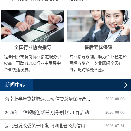
全国行业协会指导
售后无忧保障
是全国虫害防制协业指定服务供
专业指导规划，助力企业稳定经
应商，可助力PCO行业中发展中
营增收增产。专业顾问全天在
企业快速发展。
线，随时解疑答惑。
新闻中心
海南上半年贷款增速6.1% 信贷总量保持合理平稳增长
2026
-
08
-
03
2026年工信领域创新任务揭榜挂帅工作启动
2026
-
08
-
03
湖北省发改委关于印发 《湖北省公共信用信息目录（2026年版）》的通知
2026
-
07
-
31