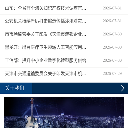
山东：全省首个海关知识产权技术调查官制度落地济南自贸片区
2026
-
07
-
31
公安机关持续严厉打击编造传播涉汛涉灾网络谣言
2026
-
07
-
31
市市场监管委关于印发《天津市连锁企业食品经营许可“先证后核”信用承诺审批实施办法》的通知
2026
-
07
-
30
黑龙江：出台医疗卫生领域人工智能应用工作实施方案
2026
-
07
-
30
工信部：提升中小企业数字化转型服务供给
2026
-
07
-
30
天津市交通运输委员会关于印发天津市机动车驾驶员培训机构及教练员综合信用评价管理办法的通知
2026
-
07
-
29
关于我们