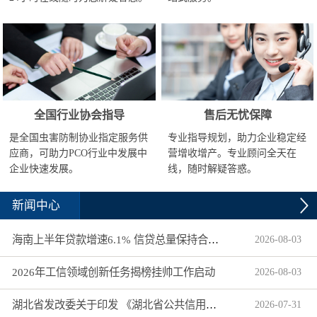
全国行业协会指导
售后无忧保障
是全国虫害防制协业指定服务供
专业指导规划，助力企业稳定经
应商，可助力PCO行业中发展中
营增收增产。专业顾问全天在
企业快速发展。
线，随时解疑答惑。
新闻中心
海南上半年贷款增速6.1% 信贷总量保持合理平稳增长
2026
-
08
-
03
2026年工信领域创新任务揭榜挂帅工作启动
2026
-
08
-
03
湖北省发改委关于印发 《湖北省公共信用信息目录（2026年版）》的通知
2026
-
07
-
31