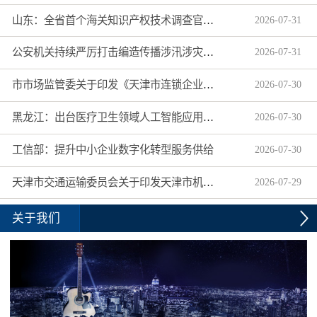
山东：全省首个海关知识产权技术调查官制度落地济南自贸片区
2026
-
07
-
31
公安机关持续严厉打击编造传播涉汛涉灾网络谣言
2026
-
07
-
31
市市场监管委关于印发《天津市连锁企业食品经营许可“先证后核”信用承诺审批实施办法》的通知
2026
-
07
-
30
黑龙江：出台医疗卫生领域人工智能应用工作实施方案
2026
-
07
-
30
工信部：提升中小企业数字化转型服务供给
2026
-
07
-
30
天津市交通运输委员会关于印发天津市机动车驾驶员培训机构及教练员综合信用评价管理办法的通知
2026
-
07
-
29
关于我们