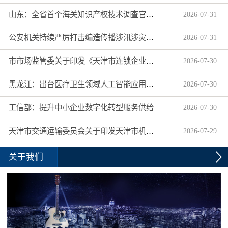
山东：全省首个海关知识产权技术调查官制度落地济南自贸片区
2026
-
07
-
31
公安机关持续严厉打击编造传播涉汛涉灾网络谣言
2026
-
07
-
31
市市场监管委关于印发《天津市连锁企业食品经营许可“先证后核”信用承诺审批实施办法》的通知
2026
-
07
-
30
黑龙江：出台医疗卫生领域人工智能应用工作实施方案
2026
-
07
-
30
工信部：提升中小企业数字化转型服务供给
2026
-
07
-
30
天津市交通运输委员会关于印发天津市机动车驾驶员培训机构及教练员综合信用评价管理办法的通知
2026
-
07
-
29
关于我们