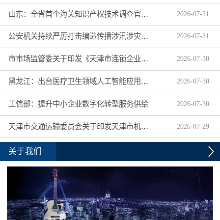
山东：全省首个海关知识产权技术调查官制度落地济南自贸片区
2026
-
07
-
31
公安机关持续严厉打击编造传播涉汛涉灾网络谣言
2026
-
07
-
31
市市场监管委关于印发《天津市连锁企业食品经营许可“先证后核”信用承诺审批实施办法》的通知
2026
-
07
-
30
黑龙江：出台医疗卫生领域人工智能应用工作实施方案
2026
-
07
-
30
工信部：提升中小企业数字化转型服务供给
2026
-
07
-
30
天津市交通运输委员会关于印发天津市机动车驾驶员培训机构及教练员综合信用评价管理办法的通知
2026
-
07
-
29
关于我们