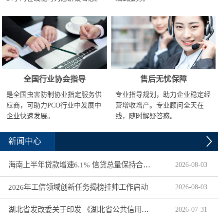
全国行业协会指导
售后无忧保障
是全国虫害防制协业指定服务供
专业指导规划，助力企业稳定经
应商，可助力PCO行业中发展中
营增收增产。专业顾问全天在
企业快速发展。
线，随时解疑答惑。
新闻中心
海南上半年贷款增速6.1% 信贷总量保持合理平稳增长
2026
-
08
-
03
2026年工信领域创新任务揭榜挂帅工作启动
2026
-
08
-
03
湖北省发改委关于印发 《湖北省公共信用信息目录（2026年版）》的通知
2026
-
07
-
31