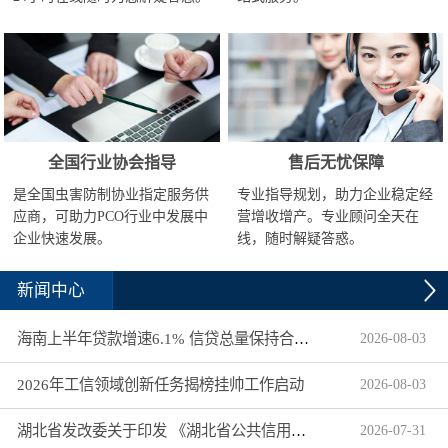
全国行业协会指导
售后无忧保障
是全国虫害防制协业指定服务供
专业指导规划，助力企业稳定经
应商，可助力PCO行业中发展中
营增收增产。专业顾问全天在
企业快速发展。
线，随时解疑答惑。
新闻中心
海南上半年贷款增速6.1% 信贷总量保持合理平稳增长
2026
-
08
-
03
2026年工信领域创新任务揭榜挂帅工作启动
2026
-
08
-
03
湖北省发改委关于印发 《湖北省公共信用信息目录（2026年版）》的通知
2026
-
07
-
31