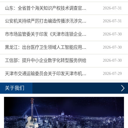
山东：全省首个海关知识产权技术调查官制度落地济南自贸片区
2026
-
07
-
31
公安机关持续严厉打击编造传播涉汛涉灾网络谣言
2026
-
07
-
31
市市场监管委关于印发《天津市连锁企业食品经营许可“先证后核”信用承诺审批实施办法》的通知
2026
-
07
-
30
黑龙江：出台医疗卫生领域人工智能应用工作实施方案
2026
-
07
-
30
工信部：提升中小企业数字化转型服务供给
2026
-
07
-
30
天津市交通运输委员会关于印发天津市机动车驾驶员培训机构及教练员综合信用评价管理办法的通知
2026
-
07
-
29
关于我们