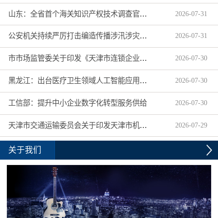
山东：全省首个海关知识产权技术调查官制度落地济南自贸片区
2026
-
07
-
31
公安机关持续严厉打击编造传播涉汛涉灾网络谣言
2026
-
07
-
31
市市场监管委关于印发《天津市连锁企业食品经营许可“先证后核”信用承诺审批实施办法》的通知
2026
-
07
-
30
黑龙江：出台医疗卫生领域人工智能应用工作实施方案
2026
-
07
-
30
工信部：提升中小企业数字化转型服务供给
2026
-
07
-
30
天津市交通运输委员会关于印发天津市机动车驾驶员培训机构及教练员综合信用评价管理办法的通知
2026
-
07
-
29
关于我们