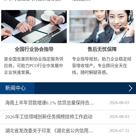
全国行业协会指导
售后无忧保障
是全国虫害防制协业指定服务供
专业指导规划，助力企业稳定经
应商，可助力PCO行业中发展中
营增收增产。专业顾问全天在
企业快速发展。
线，随时解疑答惑。
新闻中心
海南上半年贷款增速6.1% 信贷总量保持合理平稳增长
2026
-
08
-
03
2026年工信领域创新任务揭榜挂帅工作启动
2026
-
08
-
03
湖北省发改委关于印发 《湖北省公共信用信息目录（2026年版）》的通知
2026
-
07
-
31