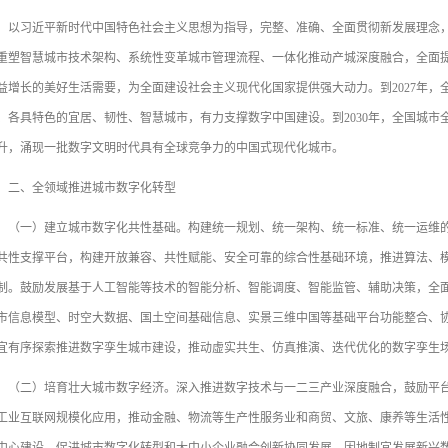
习近平新时代中国特色社会主义思想为指导，完整、准确、全面贯彻新发展理念，
重塑智慧城市技术架构、系统性变革城市管理流程、一体化推动产城深度融合，全面
益增长的美好生活需要，为全面建设社会主义现代化国家提供强大动力。到2027年
、各具特色的宜居、韧性、智慧城市，有力支撑数字中国建设。到2030年，全国城
升，涌现一批数字文明时代具有全球竞争力的中国式现代化城市。
、全领域推进城市数字化转型
一）建立城市数字化共性基础。构建统一规划、统一架构、统一标准、统一运维的
共性支撑平台，构建开放兼容、共性赋能、安全可靠的综合性基础环境，推进算法、
制。鼓励发展基于人工智能等技术的智能分析、智能调度、智能监管、辅助决策，全
市信息模型、时空大数据、国土空间基础信息、实景三维中国等基础平台功能整合、
宜有序探索推进数字孪生城市建设，推动虚实共生、仿真推演、迭代优化的数字孪生
二）培育壮大城市数字经济。深入推进数字技术与一二三产业深度融合，鼓励平台
工业互联网规模化应用，推动金融、物流等生产性服务业和商贸、文旅、康养等生活性