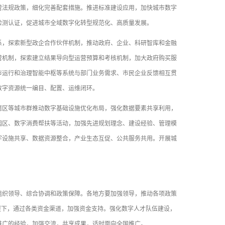
营法规政策，细化完善配套措施。推进标准建设应用，加快城市数字
检测认证，促进城市全域数字化转型规范化、高质量发展。
，探索新型政企合作伙伴机制，推动政府、企业、科研智库和金融
营机制，探索建立结果导向型运营预算和考核机制，加大政府购买服
市运行和治理智能中枢等系统与部门业务需求、市民企业反馈相互贯
数字资源统一编目、配置、运维闭环。
区等城市群推动数字基础设施优化布局，强化数据要素共享利用，
园区、数字消费帮扶等活动，加强先进规划理念、建设经验、管理模
字设施共享、数据资源整合，产业生态互促、公共服务共用。开展城
织领导、综合协调和政策保障。各地方要加强领导，推动各项政策
提下，通过各类资金渠道，加强资金支持。强化数字人才队伍建设，
推广的经验，加强交流，共享成果，适时面向全国推广。