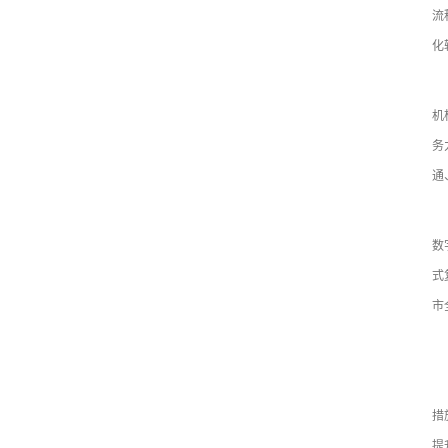
流
化
（
机
务
通
（
数
式
市
五
（
措
提