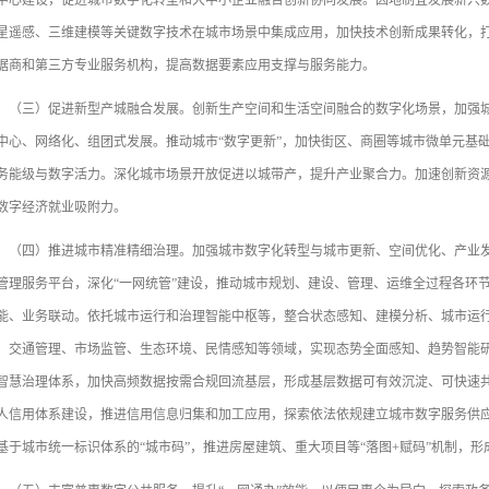
中心建设，促进城市数字化转型和大中小企业融合创新协同发展。因地制宜发展新兴
星遥感、三维建模等关键数字技术在城市场景中集成应用，加快技术创新成果转化，
据商和第三方专业服务机构，提高数据要素应用支撑与服务能力。
三）促进新型产城融合发展。创新生产空间和生活空间融合的数字化场景，加强城
中心、网络化、组团式发展。推动城市“数字更新”，加快街区、商圈等城市微单元基
务能级与数字活力。深化城市场景开放促进以城带产，提升产业聚合力。加速创新资
数字经济就业吸附力。
四）推进城市精准精细治理。加强城市数字化转型与城市更新、空间优化、产业发
管理服务平台，深化“一网统管”建设，推动城市规划、建设、管理、运维全过程各环
能、业务联动。依托城市运行和治理智能中枢等，整合状态感知、建模分析、城市运
、交通管理、市场监管、生态环境、民情感知等领域，实现态势全面感知、趋势智能
智慧治理体系，加快高频数据按需合规回流基层，形成基层数据可有效沉淀、可快速
人信用体系建设，推进信用信息归集和加工应用，探索依法依规建立城市数字服务供
基于城市统一标识体系的“城市码”，推进房屋建筑、重大项目等“落图+赋码”机制，形