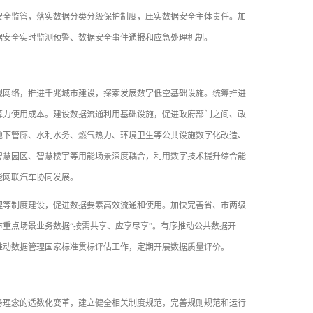
安全监管，落实数据分类分级保护制度，压实数据安全主体责任。加
据安全实时监测预警、数据安全事件通报和应急处理机制。
网络，推进千兆城市建设，探索发展数字低空基础设施。统筹推进
算力使用成本。建设数据流通利用基础设施，促进政府部门之间、政
地下管廊、水利水务、燃气热力、环境卫生等公共设施数字化改造、
智慧园区、智慧楼宇等用能场景深度耦合，利用数字技术提升综合能
能网联汽车协同发展。
等制度建设，促进数据要素高效流通和使用。加快完善省、市两级
重点场景业务数据“按需共享、应享尽享”。有序推动公共数据开
推动数据管理国家标准贯标评估工作，定期开展数据质量评价。
理念的适数化变革，建立健全相关制度规范，完善规则规范和运行