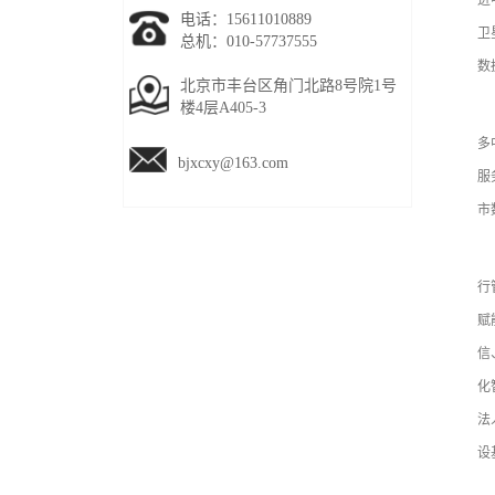
进
电话：15611010889
卫
总机：010-57737555
数
北京市丰台区角门北路8号院1号
楼4层A405-3
（
多
bjxcxy@163.com
服
市
（
行
赋
信
化
法
设