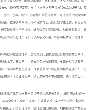
服务增值化改革，拓展涉企服务广度和深度，推动政务服务从“能
盖城市公共服务高频事项。支持地方建立多元参与和公众监督机制，及
育、医疗、住房、就业、养老等公共服务融合，促进优质公共资源跨
造建设。推进适老助残无障碍设施与公共服务数字化改造，积极发挥
、居家智慧养老服务场景。普及数字生活智能化，加快智慧餐饮、智
强城市历史文化遗产保护传承数字化应用，以数字技术深入挖掘城市
环境数字化监测体系，加强跨部门生态治理业务集成和数据联动，
智能化水平，建设国土空间规划实施监测网络，支撑自然资源和国土
达峰、碳中和数智化管理，开展重点行业和区域碳排放监测分析，在
探索构建个人企业碳账户、碳足迹等数据空间应用。倡导绿色出行、
化应急广播等城市安全风险预警信息发布手段，围绕“高效处置一
，构建全链条、全环节联动应急处置体系，实现弹性适应、快速恢
市网络运行安全管理体系，提升通信网络韧性。加快推进城市数据安