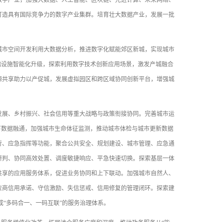
数字产业，加强大数据、人工智能、区块链、先进计算、未来网络、
打造具有国际竞争力的数字产业集群。培育壮大数据产业，发展一批
市空间开发利用大数据分析，推进数字化赋能郊区新城，实现城市
础设施智能化升级，探索利用数字技术创新应用场景，激发产城融合
源共享助力以产促城，发展虚拟园区和跨区域协同创新平台，增强城
展、乡村振兴、社会信用等重大战略与政策衔接协同。完善城市运
节数据融通，加强城市生命体征监测，推动城市体检与城市更新数据
行、应急指挥等功能，聚合公共安全、规划建设、城市管理、应急通
研判、协同高效处置、调度敏捷响应、平急快速切换。探索基层一体
共享的应用服务体系，促进业务协同和上下联动。加强城市自然人、
应商信用承诺、守信激励、失信惩戒、信用修复的管理闭环。探索建
成“多码合一、一码互联”的服务治理体系。