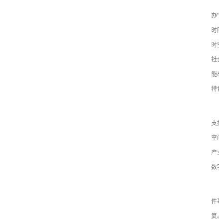
（
办
时
时
社
能
特
（
支
空
产
数
（
件
复