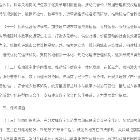
程体系。探索央地协同推进数字化变革与制度创新。推动完善公共数据管理和授权运
转型规划设计、数据互操作、数字孪生、运营运维等标准规范研制，推动标准符合性
十一）创新运营运维模式。加快建立城市数据资源运营、设施运营、服务运营体系
构等组建城市数字化运营生态圈，打造多元参与、供需对接、价值驱动的社会长效运
力度。统筹推进城市公共数据授权运营。探索建立统一规范的城市运维体系，构建城
、迭代优化的运维机制。支持各地创新一体化、规范化运维管理机制，逐步形成各类
十二）推动数字化协同发展。推动城市群数字一体化发展，在长三角、粤港澳大湾
字服务普惠共享，数字治理高效协同。推动数字经济东西部协作，开展共建数字产业
复制推广。弥合城乡数字鸿沟，统筹推进智慧城市与数字乡村协同建设，推动城乡数
全域数字化转型国际合作，支持建立数字化合作伙伴关系，大力发展数字贸易。
、保障措施
十三）加强组织实施。充分发挥数字经济发展部际联席会议制度作用，切实加强组
施、重点任务落地见效，杜绝数字“形象工程”。鼓励各地方在依法依规、风险可控前
升市民数字素养。及时总结各地方推进城市数字化转型创新举措，梳理形成可复制可