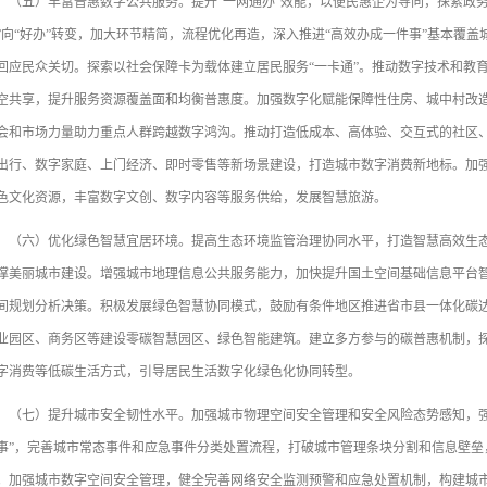
五）丰富普惠数字公共服务。提升“一网通办”效能，以便民惠企为导向，探索政务
”向“好办”转变，加大环节精简，流程优化再造，深入推进“高效办成一件事”基本覆
回应民众关切。探索以社会保障卡为载体建立居民服务“一卡通”。推动数字技术和教
空共享，提升服务资源覆盖面和均衡普惠度。加强数字化赋能保障性住房、城中村改
会和市场力量助力重点人群跨越数字鸿沟。推动打造低成本、高体验、交互式的社区
出行、数字家庭、上门经济、即时零售等新场景建设，打造城市数字消费新地标。加
色文化资源，丰富数字文创、数字内容等服务供给，发展智慧旅游。
六）优化绿色智慧宜居环境。提高生态环境监管治理协同水平，打造智慧高效生态
撑美丽城市建设。增强城市地理信息公共服务能力，加快提升国土空间基础信息平台
间规划分析决策。积极发展绿色智慧协同模式，鼓励有条件地区推进省市县一体化碳
业园区、商务区等建设零碳智慧园区、绿色智能建筑。建立多方参与的碳普惠机制，
字消费等低碳生活方式，引导居民生活数字化绿色化协同转型。
七）提升城市安全韧性水平。加强城市物理空间安全管理和安全风险态势感知，强
事”，完善城市常态事件和应急事件分类处置流程，打破城市管理条块分割和信息壁垒
。加强城市数字空间安全管理，健全完善网络安全监测预警和应急处置机制，构建城