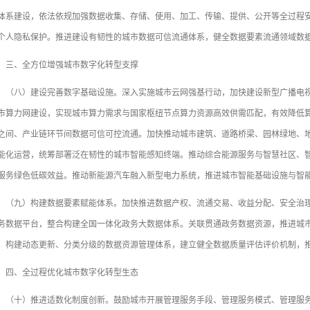
体系建设，依法依规加强数据收集、存储、使用、加工、传输、提供、公开等全过程
个人隐私保护。推进建设有韧性的城市数据可信流通体系，健全数据要素流通领域数
、全方位增强城市数字化转型支撑
八）建设完善数字基础设施。深入实施城市云网强基行动，加快建设新型广播电视
市算力网建设，实现城市算力需求与国家枢纽节点算力资源高效供需匹配，有效降低
之间、产业链环节间数据可信可控流通。加快推动城市建筑、道路桥梁、园林绿地、
能化运营，统筹部署泛在韧性的城市智能感知终端。推动综合能源服务与智慧社区、
服务绿色低碳效益。推动新能源汽车融入新型电力系统，推进城市智能基础设施与智
九）构建数据要素赋能体系。加快推进数据产权、流通交易、收益分配、安全治理
务数据平台，整合构建全国一体化政务大数据体系。关联贯通政务数据资源，推进城市
。构建动态更新、分类分级的数据资源管理体系，建立健全数据质量评估评价机制，
、全过程优化城市数字化转型生态
十）推进适数化制度创新。鼓励城市开展管理服务手段、管理服务模式、管理服务