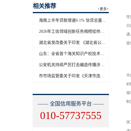
相关推荐
以
+更多+
性
海南上半年贷款增速6.1% 信贷总量保持合理平稳增长
日
2026年工信领域创新任务揭榜挂帅工作启动
通
湖北省发改委关于印发 《湖北省公共信用信息目录（2026年版）》的通知
提
山东：全省首个海关知识产权技术调查官制度落地济南自贸片区
二
公安机关持续严厉打击编造传播涉汛涉灾网络谣言
（
市
市市场监管委关于印发《天津市连锁企业食品经营许可“先证后核”信用承诺审批实施办法》的通知
机
城
制
—— 全国信用服务平台 ——
010-57737555
（
快