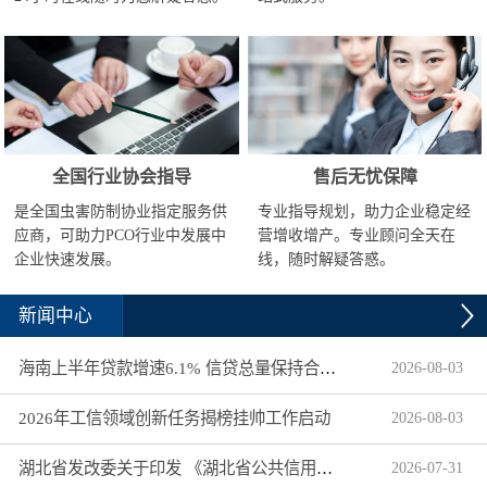
全国行业协会指导
售后无忧保障
是全国虫害防制协业指定服务供
专业指导规划，助力企业稳定经
应商，可助力PCO行业中发展中
营增收增产。专业顾问全天在
企业快速发展。
线，随时解疑答惑。
新闻中心
海南上半年贷款增速6.1% 信贷总量保持合理平稳增长
2026
-
08
-
03
2026年工信领域创新任务揭榜挂帅工作启动
2026
-
08
-
03
湖北省发改委关于印发 《湖北省公共信用信息目录（2026年版）》的通知
2026
-
07
-
31