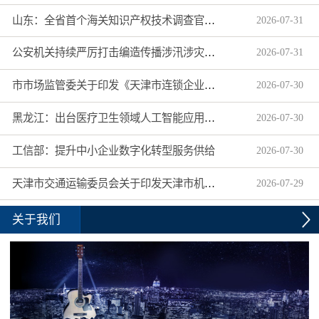
山东：全省首个海关知识产权技术调查官制度落地济南自贸片区
2026
-
07
-
31
公安机关持续严厉打击编造传播涉汛涉灾网络谣言
2026
-
07
-
31
市市场监管委关于印发《天津市连锁企业食品经营许可“先证后核”信用承诺审批实施办法》的通知
2026
-
07
-
30
黑龙江：出台医疗卫生领域人工智能应用工作实施方案
2026
-
07
-
30
工信部：提升中小企业数字化转型服务供给
2026
-
07
-
30
天津市交通运输委员会关于印发天津市机动车驾驶员培训机构及教练员综合信用评价管理办法的通知
2026
-
07
-
29
关于我们