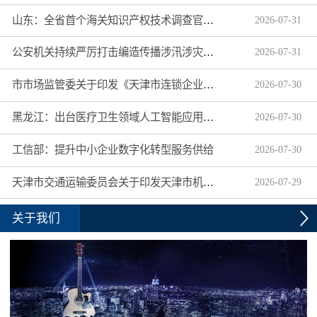
山东：全省首个海关知识产权技术调查官制度落地济南自贸片区
2026
-
07
-
31
公安机关持续严厉打击编造传播涉汛涉灾网络谣言
2026
-
07
-
31
市市场监管委关于印发《天津市连锁企业食品经营许可“先证后核”信用承诺审批实施办法》的通知
2026
-
07
-
30
黑龙江：出台医疗卫生领域人工智能应用工作实施方案
2026
-
07
-
30
工信部：提升中小企业数字化转型服务供给
2026
-
07
-
30
天津市交通运输委员会关于印发天津市机动车驾驶员培训机构及教练员综合信用评价管理办法的通知
2026
-
07
-
29
关于我们