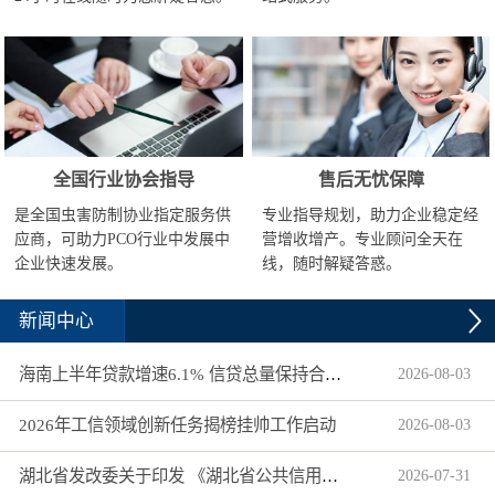
全国行业协会指导
售后无忧保障
是全国虫害防制协业指定服务供
专业指导规划，助力企业稳定经
应商，可助力PCO行业中发展中
营增收增产。专业顾问全天在
企业快速发展。
线，随时解疑答惑。
新闻中心
海南上半年贷款增速6.1% 信贷总量保持合理平稳增长
2026
-
08
-
03
2026年工信领域创新任务揭榜挂帅工作启动
2026
-
08
-
03
湖北省发改委关于印发 《湖北省公共信用信息目录（2026年版）》的通知
2026
-
07
-
31