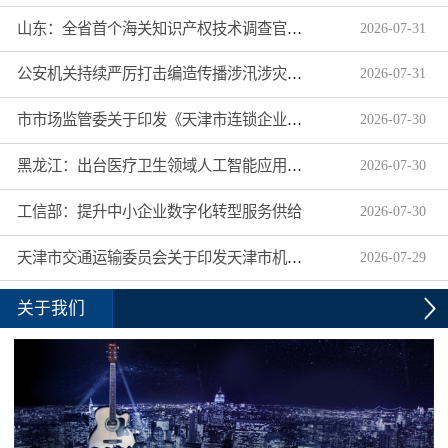
山东：全省首个海关知识产权技术调查官制度落地济南自贸片区
2026
-
07
-
31
公安机关持续严厉打击编造传播涉汛涉灾网络谣言
2026
-
07
-
31
市市场监管委关于印发《天津市连锁企业食品经营许可“先证后核”信用承诺审批实施办法》的通知
2026
-
07
-
30
黑龙江：出台医疗卫生领域人工智能应用工作实施方案
2026
-
07
-
30
工信部：提升中小企业数字化转型服务供给
2026
-
07
-
30
天津市交通运输委员会关于印发天津市机动车驾驶员培训机构及教练员综合信用评价管理办法的通知
2026
-
07
-
29
关于我们