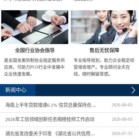
全国行业协会指导
售后无忧保障
是全国虫害防制协业指定服务供
专业指导规划，助力企业稳定经
应商，可助力PCO行业中发展中
营增收增产。专业顾问全天在
企业快速发展。
线，随时解疑答惑。
新闻中心
海南上半年贷款增速6.1% 信贷总量保持合理平稳增长
2026
-
08
-
03
2026年工信领域创新任务揭榜挂帅工作启动
2026
-
08
-
03
湖北省发改委关于印发 《湖北省公共信用信息目录（2026年版）》的通知
2026
-
07
-
31