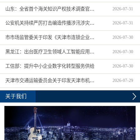
山东：全省首个海关知识产权技术调查官制度落地济南自贸片区
2026
-
07
-
31
公安机关持续严厉打击编造传播涉汛涉灾网络谣言
2026
-
07
-
31
市市场监管委关于印发《天津市连锁企业食品经营许可“先证后核”信用承诺审批实施办法》的通知
2026
-
07
-
30
黑龙江：出台医疗卫生领域人工智能应用工作实施方案
2026
-
07
-
30
工信部：提升中小企业数字化转型服务供给
2026
-
07
-
30
天津市交通运输委员会关于印发天津市机动车驾驶员培训机构及教练员综合信用评价管理办法的通知
2026
-
07
-
29
关于我们