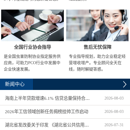
全国行业协会指导
售后无忧保障
是全国虫害防制协业指定服务供
专业指导规划，助力企业稳定经
应商，可助力PCO行业中发展中
营增收增产。专业顾问全天在
企业快速发展。
线，随时解疑答惑。
新闻中心
海南上半年贷款增速6.1% 信贷总量保持合理平稳增长
2026
-
08
-
03
2026年工信领域创新任务揭榜挂帅工作启动
2026
-
08
-
03
湖北省发改委关于印发 《湖北省公共信用信息目录（2026年版）》的通知
2026
-
07
-
31