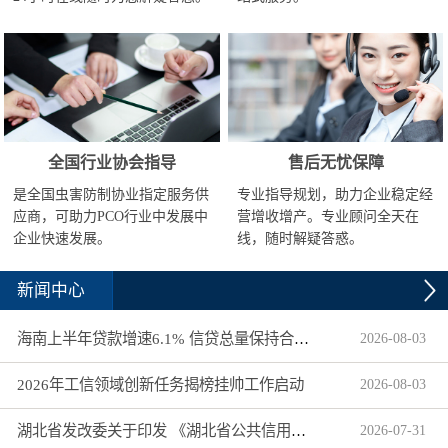
全国行业协会指导
售后无忧保障
是全国虫害防制协业指定服务供
专业指导规划，助力企业稳定经
应商，可助力PCO行业中发展中
营增收增产。专业顾问全天在
企业快速发展。
线，随时解疑答惑。
新闻中心
海南上半年贷款增速6.1% 信贷总量保持合理平稳增长
2026
-
08
-
03
2026年工信领域创新任务揭榜挂帅工作启动
2026
-
08
-
03
湖北省发改委关于印发 《湖北省公共信用信息目录（2026年版）》的通知
2026
-
07
-
31