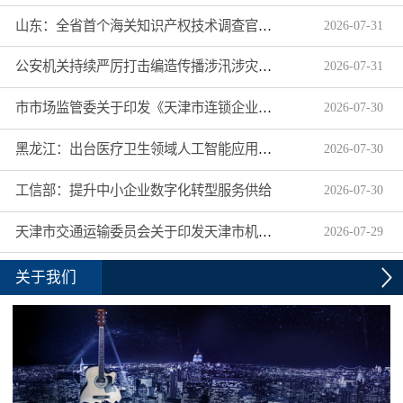
山东：全省首个海关知识产权技术调查官制度落地济南自贸片区
2026
-
07
-
31
公安机关持续严厉打击编造传播涉汛涉灾网络谣言
2026
-
07
-
31
市市场监管委关于印发《天津市连锁企业食品经营许可“先证后核”信用承诺审批实施办法》的通知
2026
-
07
-
30
黑龙江：出台医疗卫生领域人工智能应用工作实施方案
2026
-
07
-
30
工信部：提升中小企业数字化转型服务供给
2026
-
07
-
30
天津市交通运输委员会关于印发天津市机动车驾驶员培训机构及教练员综合信用评价管理办法的通知
2026
-
07
-
29
关于我们