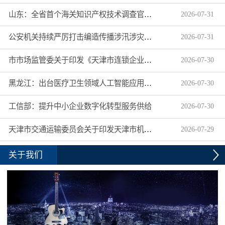
山东：全省首个海关知识产权技术调查官制度落地济南自贸片区
2026
-
07
-
31
公安机关持续严厉打击编造传播涉汛涉灾网络谣言
2026
-
07
-
31
市市场监管委关于印发《天津市连锁企业食品经营许可“先证后核”信用承诺审批实施办法》的通知
2026
-
07
-
30
黑龙江：出台医疗卫生领域人工智能应用工作实施方案
2026
-
07
-
30
工信部：提升中小企业数字化转型服务供给
2026
-
07
-
30
天津市交通运输委员会关于印发天津市机动车驾驶员培训机构及教练员综合信用评价管理办法的通知
2026
-
07
-
29
关于我们