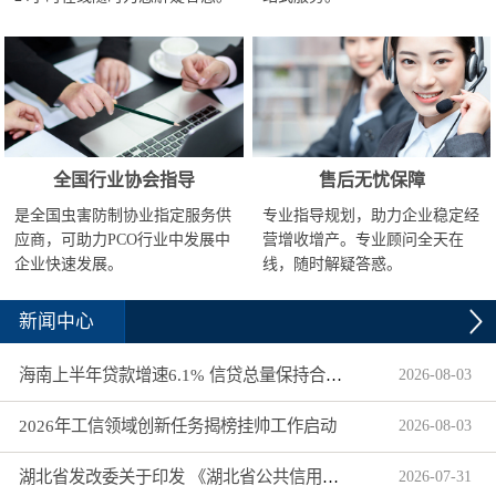
全国行业协会指导
售后无忧保障
是全国虫害防制协业指定服务供
专业指导规划，助力企业稳定经
应商，可助力PCO行业中发展中
营增收增产。专业顾问全天在
企业快速发展。
线，随时解疑答惑。
新闻中心
海南上半年贷款增速6.1% 信贷总量保持合理平稳增长
2026
-
08
-
03
2026年工信领域创新任务揭榜挂帅工作启动
2026
-
08
-
03
湖北省发改委关于印发 《湖北省公共信用信息目录（2026年版）》的通知
2026
-
07
-
31